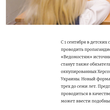
С 1 сентября в детских
проводить пропаганди
«Ведомостям» источни
станут также обязате
оккупированных Херсон
Украины. Новый формат
трех до семи лет. Пред
проводиться в качеств
может ввести подобные