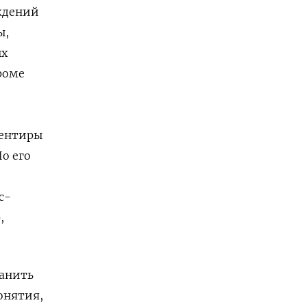
ждений
ы,
ых
роме
иентиры
о его
с-
,
анить
онятия,