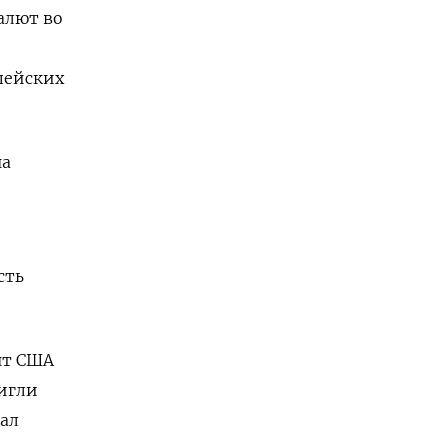
алют во
пейских
на
сть
нт США
тигли
вал