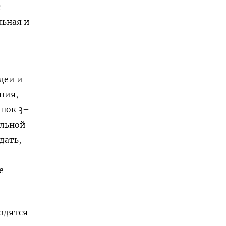
с
льная и
деи и
ния,
нок 3–
ельной
дать,
е
одятся