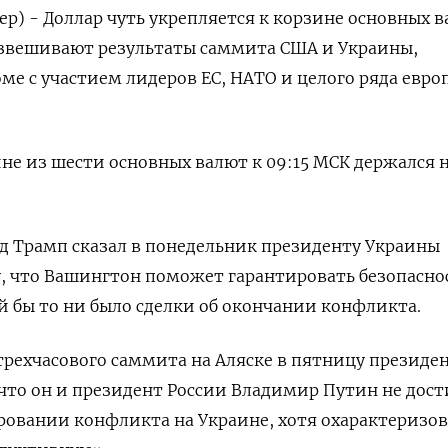
ер) - Доллар чуть укрепляется к корзине основных в
взвешивают результаты саммита США и Украины,
ме с участием лидеров ЕС, НАТО и целого ряда евро
ине из шести основных валют к 09:15 МСК держался 
д Трамп сказал в понедельник президенту Украины
, что Вашингтон поможет гарантировать безопасно
й бы то ни было сделки об окончании конфликта.
рехчасового саммита на Аляске в пятницу президе
 что он и президент России Владимир Путин не дос
ровании конфликта на Украине, хотя охарактеризо