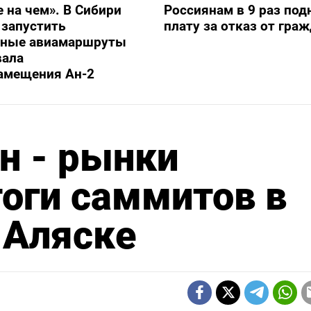
е на чем». В Сибири
Россиянам в 9 раз под
 запустить
плату за отказ от гра
ьные авиамаршруты
вала
амещения Ан-2
н - рынки
оги саммитов в
 Аляске