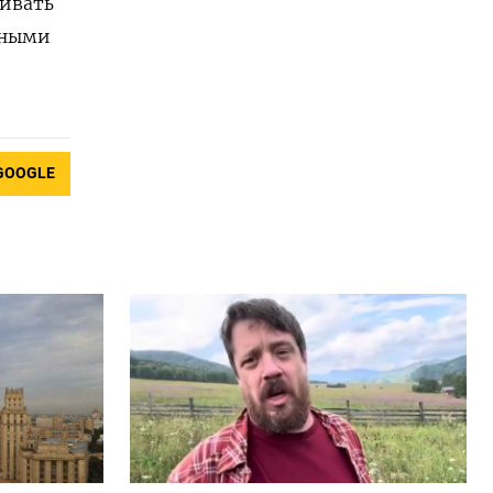
вивать
рными
GOOGLE