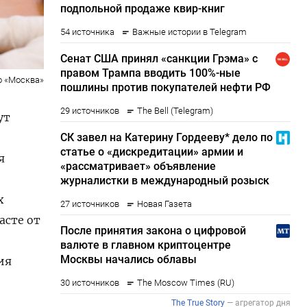
о «Москва»
ут
я
х
асте от
ия