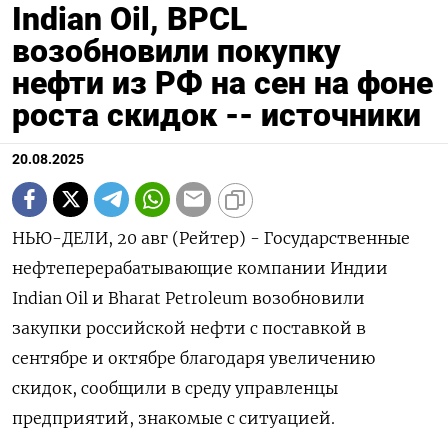
Indian Oil, BPCL
возобновили покупку
нефти из РФ на сен на фоне
роста скидок -- источники
20.08.2025
НЬЮ-ДЕЛИ, 20 авг (Рейтер) - Государственные
нефтеперерабатывающие компании Индии
Indian Oil и Bharat Petroleum возобновили
закупки российской нефти с поставкой в
сентябре и октябре благодаря увеличению
скидок, сообщили в среду управленцы
предприятий, знакомые с ситуацией.