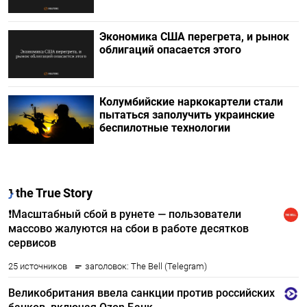
Экономика США перегрета, и рынок
облигаций опасается этого
Колумбийские наркокартели стали
пытаться заполучить украинские
беспилотные технологии