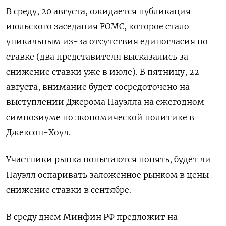
В среду, 20 августа, ожидается публикация
июльского заседания FOMC, которое стало
уникальным из-за отсутствия единогласия по
ставке (два представителя высказались за
снижение ставки уже в июле). В пятницу, 22
августа, внимание будет сосредоточено на
выступлении Джерома Пауэлла на ежегодном
симпозиуме по экономической политике в
Джексон-Хоул.
Участники рынка попытаются понять, будет ли
Пауэлл оспаривать заложенное рынком в цены
снижение ставки в сентябре.
В среду днем Минфин РФ предложит на