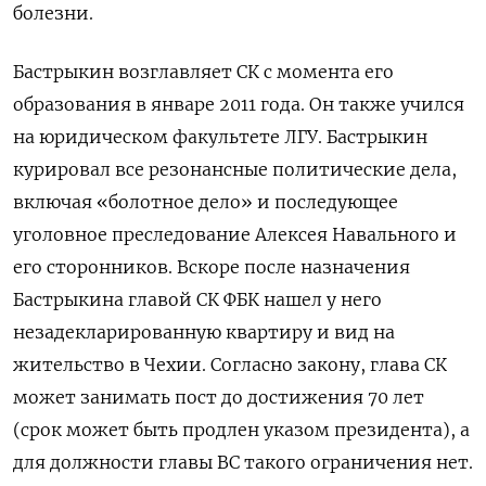
болезни.
Бастрыкин возглавляет СК с момента его
образования в январе 2011 года. Он также учился
на юридическом факультете ЛГУ. Бастрыкин
курировал все резонансные политические дела,
включая «болотное дело» и последующее
уголовное преследование Алексея Навального и
его сторонников. Вскоре после назначения
Бастрыкина главой СК ФБК нашел у него
незадекларированную квартиру и вид на
жительство в Чехии. Согласно закону, глава СК
может занимать пост до достижения 70 лет
(срок может быть продлен указом президента), а
для должности главы ВС такого ограничения нет.