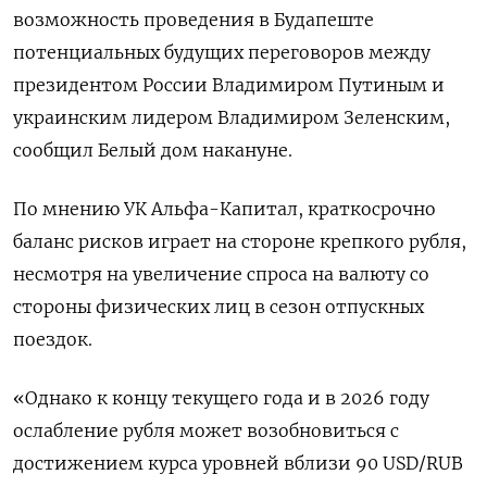
возможность проведения в Будапеште
потенциальных будущих переговоров между
президентом России Владимиром Путиным и
украинским лидером Владимиром Зеленским,
сообщил Белый дом накануне.
По мнению УК Альфа-Капитал, краткосрочно
баланс рисков играет на стороне крепкого рубля,
несмотря на увеличение спроса на валюту со
стороны физических лиц в сезон отпускных
поездок.
«Однако к концу текущего года и в 2026 году
ослабление рубля может возобновиться с
достижением курса уровней вблизи 90 USD/RUB