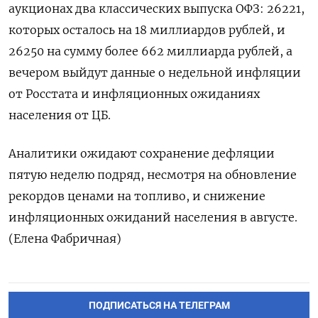
аукционах два классических выпуска ОФЗ: 26221,
которых осталось на 18 миллиардов рублей, и
26250 на сумму более 662 миллиарда рублей, а
вечером выйдут данные о недельной инфляции
от Росстата и инфляционных ожиданиях
населения от ЦБ.
Аналитики ожидают сохранение дефляции
пятую неделю подряд, несмотря на обновление
рекордов ценами на топливо, и снижение
инфляционных ожиданий населения в августе.
(Елена Фабричная)
ПОДПИСАТЬСЯ НА ТЕЛЕГРАМ