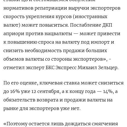
нормативов репатриации выручки экспортеров
скорость укрепления курсов (иностранных
валют) может повыситься. Послабление ДКП
априори против нацвалюты — может привести
к повышению спроса на валюту под импорт и
снизить необходимость продажи больших
объемов валюты со стороны экспортеров», -
отметил эксперт БКС Экспресс Михаил Зельцер.
По его оценке, ключевая ставка может снизиться
до 16% уже 12 сентября, а к концу года — 14%, а
обязательств возврата и продажи валюты на
рынке для экспортеров уже нет.
«Поэтому остается лишь дождаться смягчения