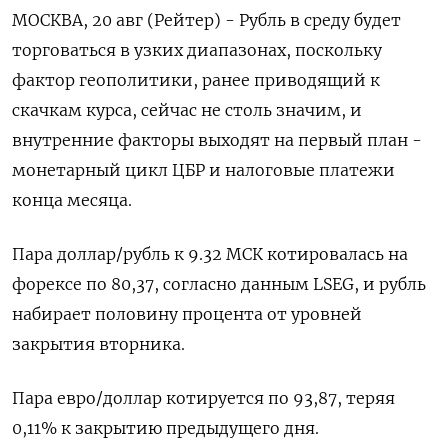
МОСКВА, 20 авг (Рейтер) - Рубль в среду будет
торговаться в узких диапазонах, поскольку
фактор геополитики, ранее приводящий к
скачкам курса, сейчас не столь значим, и
внутренние факторы выходят на первый план -
монетарный цикл ЦБР и налоговые платежи
конца месяца.
Пара доллар/рубль к 9.32 МСК котировалась на
форексе по 80,37, согласно данным LSEG, и рубль
набирает половину процента от уровней
закрытия вторника.
Пара евро/доллар котируется по 93,87, теряя
0,11% к закрытию предыдущего дня.