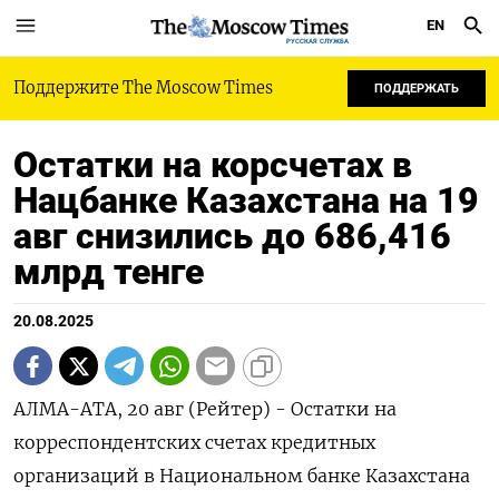
EN
РУССКАЯ СЛУЖБА
Поддержите The Moscow Times
ПОДДЕРЖАТЬ
Остатки на корсчетах в
Нацбанке Казахстана на 19
авг снизились до 686,416
млрд тенге
20.08.2025
АЛМА-АТА, 20 авг (Рейтер) - Остатки на
корреспондентских счетах кредитных
организаций в Национальном банке Казахстана