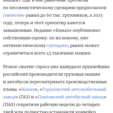
машин). Еще в мае рыночные прогнозы
по пессимистическому сценарию предполагали
снижение
рынка до 60 тыс. грузовиков, а 2025
году, теперь и этот ориентир кажется
завышенным. Недавно «Камаз» опубликовал
собственную оценку: по их новому, уже
оптимистическому
сценарию
, рынок может
ограничиться всего 45 тысячами машин.
Резкое сжатие спроса уже вынудило крупнейших
российских производители грузовых машин
и автобусов пересматривать производственные
планы.
«
Камаз
»
,
«
Горьковский автомобильный
завод
»
(ГАЗ) и
«
Павловский автобусный завод
»
(ПАЗ) сократили рабочую неделю до четырех
дней или полностью остановили конвейер.