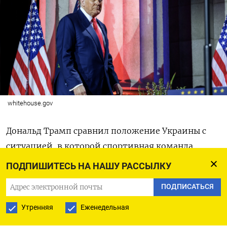
whitehouse.gov
Дональд Трамп сравнил положение Украины с
ситуацией, в которой спортивная команда
прекрасно защищается, но не может атаковать.
ПОДПИШИТЕСЬ НА НАШУ РАССЫЛКУ
Одержать победу в этом случае невозможно,
ПОДПИСАТЬСЯ
заявил Трамп и обвинил своего
предшественника в том, что тот не разрешал
Утренняя
Еженедельная
Украине обстреливать российские территории.