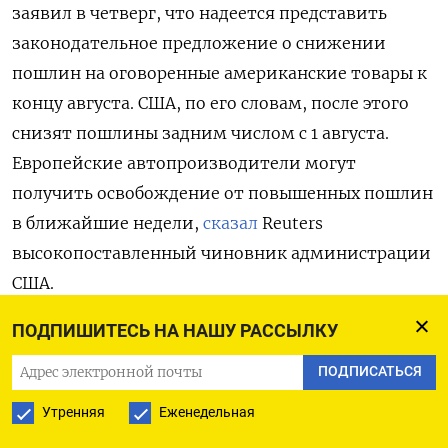
заявил в четверг, что надеется представить
законодательное предложение о снижении
пошлин на оговоренные американские товары к
концу августа. США, по его словам, после этого
снизят пошлины задним числом с 1 августа.
Европейские автопроизводители могут
получить освобождение от повышенных пошлин
в ближайшие недели,
сказал
Reuters
высокопоставленный чиновник администрации
США.
ПОДПИШИТЕСЬ НА НАШУ РАССЫЛКУ
Но договоренность касается только легковых
автомобилей,
отмечает
Financial Times:
ПОДПИСАТЬСЯ
малотоннажные грузовики, которые составляют
Утренняя
Еженедельная
значительную часть европейского экспорта в