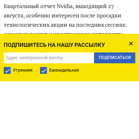
Квартальный отчет Nvidia, выходящий 27
августа, особенно интересен после просадки
технологических акции на последних сессиях:
ажиотаж вокруг искусственного интеллекта
сменяется настороженностью.
ПОДПИШИТЕСЬ НА НАШУ РАССЫЛКУ
ПОДПИСАТЬСЯ
Лидерство компании в производстве чипов для
ИИ обеспечило акциям новый рывок в 2025 году.
Утренняя
Еженедельная
В июле Nvidia первой в истории переступила
планку рыночной капитализация в $4
триллиона.
Комментарий компании о спросе и расходах в
секторе ИИ будет иметь широкие последствия.