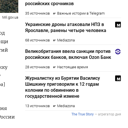
Mil.gov.ua
од
мощи
гий
жку
у
а]
имя
России