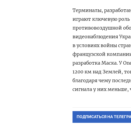
Терминалы, разработа
играют
ключевую роль 
противовоздушной обо
видеонаблюдения
Укра
в условиях войны стра
французской компании 
разработка Маска. У O
1200 км над Землей, тог
благодаря чему после
сигнала у них меньше,
ПОДПИСАТЬСЯ НА ТЕЛЕГР