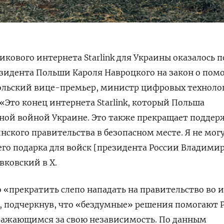
кового интернета Starlink для Украины оказалось п
езидента Польши Кароля Навроцкого на закон о по
ольский вице-премьер, министр цифровых техноло
Это конец интернета Starlink, который Польша
ной войной Украине. Это также прекращает поддер
нского правительства в безопасном месте.
Я не мог
его
подарка
для войск [президента России Владимир
вковский в X.
 «
прекратить слепо нападать на правительство во 
, подчеркнув, что «бездумные» решения помогают 
сражающимся за свою независимость.
По данным