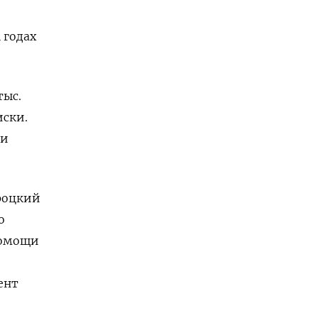
 годах
тыс.
иски.
ти
роцкий
о
омощи
ент