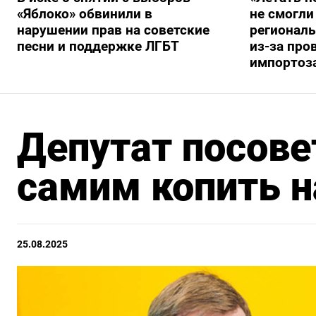
«Яблоко» обвинили в
не смогли
нарушении прав на советские
регионал
песни и поддержке ЛГБТ
из-за про
импортоз
Депутат посове
самим копить н
25.08.2025