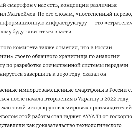
ый смартфон у нас есть, концепции различные
ил Матвейчев. По его словам, «постепенный перево
 информационную инфраструктуру — это «стратеги
рому будут двигаться власти.
ого комитета также отметил, что в России
нии» своего облачного хранилища по аналогии
оту по разработке отечественной системы передачи
ируется завершить к 2030 году, сказал он.
твенные импортозамещенные смартфоны в России с
ся после начала вторжения в Украину в 2022 году,
л массовый исход крупных мировых производителей
мволом этой работы стал гаджет AYYA T1 от госкорп
дставляли как доказательство технологического