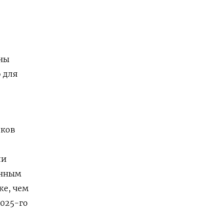
аны
 для
иков
ли
енным
же, чем
2025-го