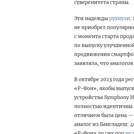
суверенитета страны.
Эти надежды
рухнули
:
не приобрел популярнос
с момента старта прод
по выпуску улучшенной
продвижения смартфон
заявляла, что аналогов
В октябре 2023 года
рес
«Р-Фон», якобы выпуск
устройства Symphony He
полностью идентичны 
отличием была цена — 
аналог из Бангладеш: 4
«Р-Фон» до сих пор
не 