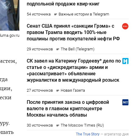
duma.gov.ru
истем,
гда
ации,
чески
уру.
ершать