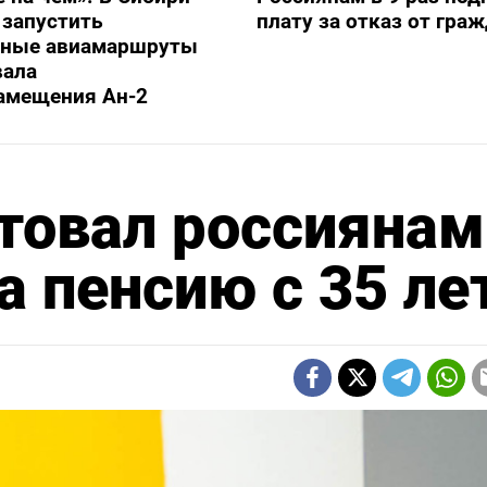
 запустить
плату за отказ от гра
ьные авиамаршруты
вала
амещения Ан-2
товал россиянам
а пенсию с 35 ле