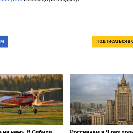
АМ
ПОДПИСАТЬСЯ В 
е на чем». В Сибири
Россиянам в 9 раз под