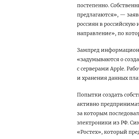
постепенно. Собственн
предлагаются», — заяв
россиян в российскую
направление», по кото
Зампред информационн
«задумываются о созда
с серверами Apple. Раб
и хранения данных план
Попытки создать собс
активно предпринимать
за которым последова
электроники из РФ. Си
«Ростех», который пре