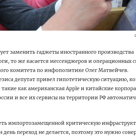
дует заменить гаджеты иностранного производства
оги, то же касается мессенджеров и операционных с
кого комитета по инфополитике Олег Матвейчев.
тезиса депутат привел гипотетическую ситуацию, ко
такие как американская Apple и китайские корпор
оссии и все их сервисы на территории РФ автомати
еть импортозамещенной критическую инфраструкт
ин день переход не делается, поэтому это нужно сов