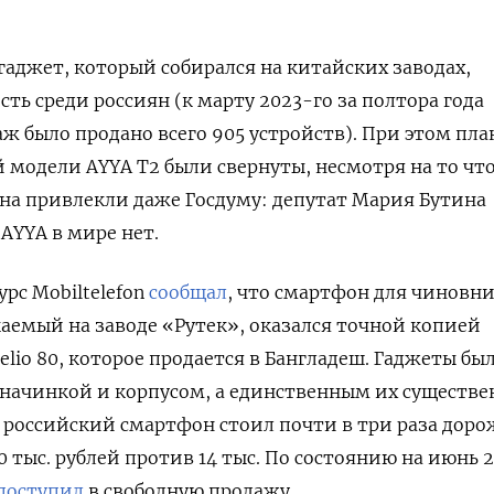
 гаджет, который собирался на китайских заводах,
ть среди россиян (к марту 2023-го за полтора года
аж было продано всего 905 устройств). При этом пл
 модели AYYA T2 были свернуты, несмотря на то что
а привлекли даже Госдуму: депутат Мария Бутина
 AYYA в мире нет.
урс Mobiltelefon
сообщал
, что смартфон для чиновн
аемый на заводе «Рутек», оказался точной копией
lio 80, которое продается в Бангладеш. Гаджеты бы
начинкой и корпусом, а единственным их существ
российский смартфон стоил почти в три раза доро
0 тыс. рублей против 14 тыс. По состоянию на июнь 
поступил
в свободную продажу.