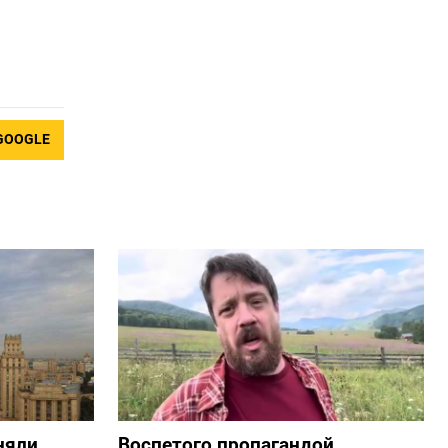
GOOGLE
няли
Воспетого пропагандой