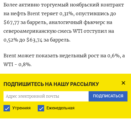
Более активно торгуемый ноябрьский контракт
на нефть Brent теряет 0,31%, опустившись до
$67,77 за баррель, аналогичный фьючерс на
североамериканскую смесь WTI отступил на
0,52% до $63,74 за баррель.
Brent может показать недельный рост на 0,6%, а
WTI - 0,8%.
Цены на этой неделе укрепились из-за обстрела
ПОДПИШИТЕСЬ НА НАШУ РАССЫЛКУ
объектов инфраструктуры в России с украинской
ПОДПИСАТЬСЯ
стороны, а также после слов канцлера Германии
Фридриха Мерца, который сказал в четверг, что
Утренняя
Еженедельная
встреча между президентом России
Владимиром Путиным и президентом Украины