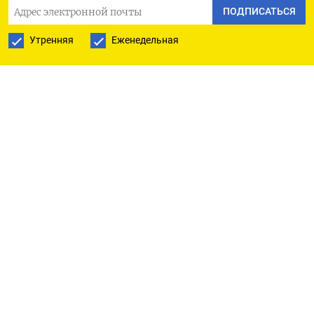
ПОДПИСАТЬСЯ
оставаться «приверженной международным
обязательствам в области прав человека»,
Утренняя
Еженедельная
а Совет Европы — «далеко не единственный
инструмент» борьбы с пытками. «Это, помимо
того, во что вообще в принципе Совет Европы
сейчас превратился», — добавила она,
не уточнив, что имеет в виду (цитата по ТАСС).
Главным объяснением выхода из конвенции
Захарова назвала «русофобию» Совета Европы
и Европейского комитета по предупреждению
пыток. По ее словам, комитет «избирательно
подходил к оценкам, нагнетал конфронтацию
и отказывался от диалога». В итоге, заключила
дипломат, России «не по пути» с такими