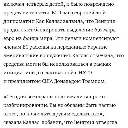
включая четверых детей,
и
было
повреждено
представительство
ЕС
.
Глава европейской
дипломатии
Кая
Каллас
заявила
,
что
Венгрия
продолжает
блокировать
выделение
6,6
млрд
евро
из
фонда мира. Эти деньги компенсируют
членам ЕС расходы на переданные Украине
американские вооружения. Каллас отмечала, что
средства могли бы использоваться в рамках
инициативы, согласованной с НАТО
и президентом США Дональдом Трампом.
«
Сегодня
все
страны
поднимали
вопрос
о
разблокировании
.
Вы
не
обязаны
быть
частью
этого
,
но
позвольте
другим
сделать
это»,
-
сказала
Каллас
,
добавив
,
что
Венгрия
отвергла