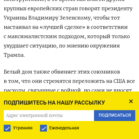
крупных европейских стран говорят президенту
Украины Владимиру Зеленскому, чтобы тот
настаивал на «лучшей сделке» в соответствии
с
максималистским подходом, который только
ухудшает ситуацию, по мнению окружения
Трампа.
Белый дом также обвиняет этих союзников
в том, что они стремятся переложить на США все
расходы, связанные с войной, но сами не вносят
никакого вклада.
«Достижение соглашения —
ПОДПИШИТЕСЬ НА НАШУ РАССЫЛКУ
это искусство возможного. Но некоторые
ПОДПИСАТЬСЯ
европейцы продолжают действовать
в сказочной стране, игнорируя тот факт, что для
Утренняя
Еженедельная
танго нужны двое», — отметил собеседник