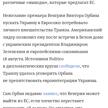
различные
«
выходы»
,
которые
предлагал
ЕС
.
Нежелание премьера Венгрии Виктора Орбана
пускать Украину в Евросоюз потребовало
личного вмешательства Трампа. Американский
лидер позвонил ему после встречи в Белом доме
с украинским президентом Владимиром
Зеленским и европейскими союзниками
18 августа.
Источники Politico
в дипломатических кругах
сообщили
, что
Трампу удалось уговорить Орбана
не препятствовать евроинтеграции Украины.
Сам Орбан недавно
заявил
, что Венгрия может
выйти из ЕС, если членство перестанет
приносить ей выгоду. Он отметил, что