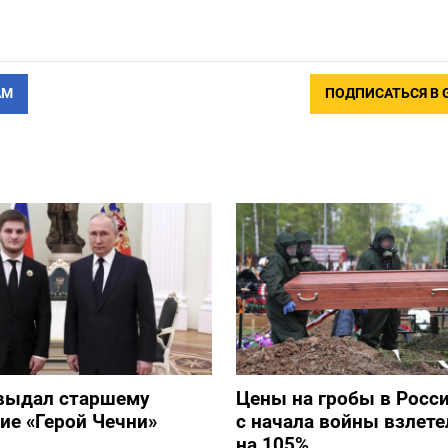
АМ
ПОДПИСАТЬСЯ В 
выдал старшему
Цены на гробы в Росс
ие «Герой Чечни»
с начала войны взлете
на 105%