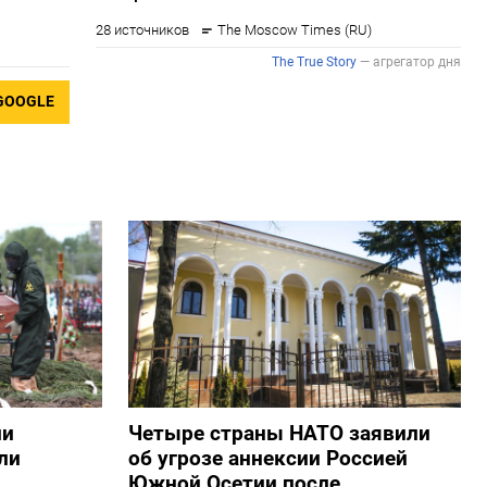
GOOGLE
ии
Четыре страны НАТО заявили
ли
об угрозе аннексии Россией
Южной Осетии после