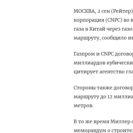
МОСКВА, 2 сен (Рейтер
корпорация (CNPC) во 
газа в Китай через га
маршруту, сообщило и
Газпром и CNPC догово
миллиардов кубических
цитирует агентство гл
Стороны также договор
маршруту до 12 миллиа
метров.
В то же время Миллер
меморандум о строител