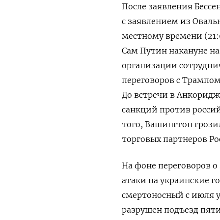
После заявления Бессе
с заявлением из Овальн
местному времени (21:
Сам Путин накануне на
организации сотруднич
переговоров с Трампом
До встречи в Анкорид
санкций против россий
того, Вашингтон гроз
торговых партнеров Ро
На фоне переговоров о
атаки на украинские г
смертоносный с июля у
разрушен подъезд пяти