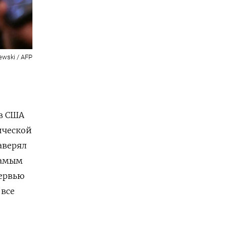
ewski / AFP
в США
ической
аверял
самым
тервью
 все