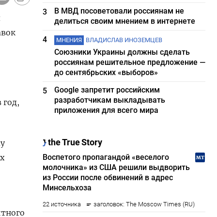
В МВД посоветовали россиянам не
3
я
делиться своим мнением в интернете
авок
4
МНЕНИЯ
ВЛАДИСЛАВ ИНОЗЕМЦЕВ
Союзники Украины должны сделать
россиянам решительное предложение —
до сентябрьских «выборов»
Google запретит российским
5
разработчикам выкладывать
 год,
приложения для всего мира
му
х
итного