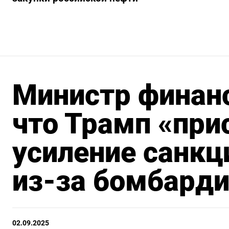
Министр финан
что Трамп «при
усиление санкц
из-за бомбард
02.09.2025