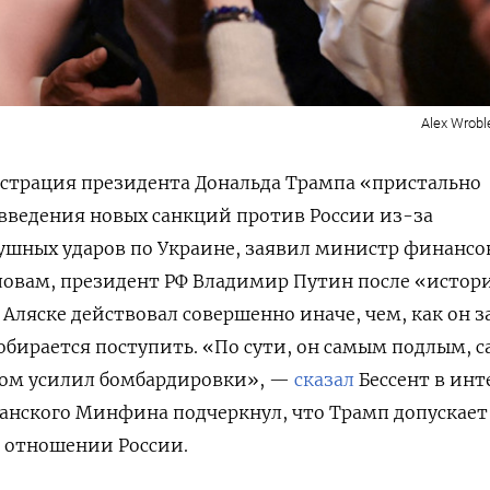
Alex Wrobl
истрация президента Дональда Трампа «пристально
введения новых санкций против России из-за
шных ударов по Украине, заявил министр финансо
 словам, президент РФ Владимир Путин после «истор
 Аляске действовал совершенно иначе, чем, как он з
 собирается поступить. «По сути, он самым подлым, 
ом усилил бомбардировки», —
сказал
Бессент в ин
канского Минфина подчеркнул, что Трамп допускает
 отношении России.