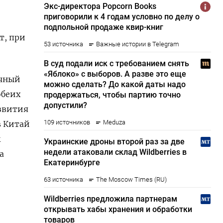
т, при
очный
обеих
азвития
в Китай
м
а