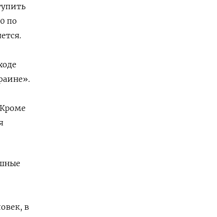
тупить
0 по
ется.
ходе
раине».
 Кроме
я
ушные
овек, в