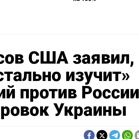
сов США заявил,
стально изучит»
ий против Росси
ировок Украины