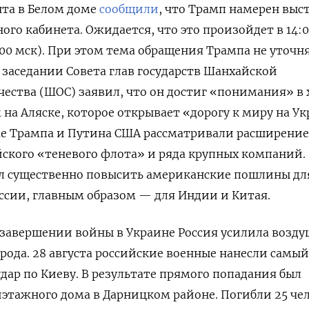
нта в Белом доме
сообщили
, что Трамп намерен выс
ого кабинета. Ожидается, что это произойдет в 14:0
00 мск). При этом тема обращения Трампа не уточня
 заседании Совета глав государств Шанхайской
ества (ШОС) заявил, что он достиг «понимания» в 
 на Аляске, которое открывает «дорогу к миру на Ук
же Трампа и Путина США рассматривали расширение
ского «теневого флота» и ряда крупных компаний.
ил существенно повысить американские пошлины дл
ссии, главным образом — для Индии и Китая.
 завершении войны в Украине Россия усилила возд
орода. 28 августа российские военные нанесли самый
дар по Киеву. В результате прямого попадания был
этажного дома в Дарницком районе. Погибли 25 чел