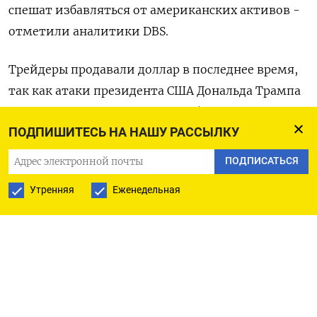
спешат избавляться от американских активов -
отметили аналитики DBS.
Трейдеры продавали доллар в последнее время,
так как атаки президента США Дональда Трампа
на ФРС, включая его решение об увольнении
ПОДПИШИТЕСЬ НА НАШУ РАССЫЛКУ
члена совета управляющих центробанка Лизы
Кук, вызывали опасения, что Белый дом
ПОДПИСАТЬСЯ
подрывает независимость регулятора как раз в
Утренняя
Еженедельная
тот момент, когда вопрос о начале снижения
процентных ставок далеко не ясен.
Иена тем временем подешевела на 0,5%​ до 147,91.
Замглавы Банка Японии Рёдзо Химино во
вторник сказал, что центральному банку следует