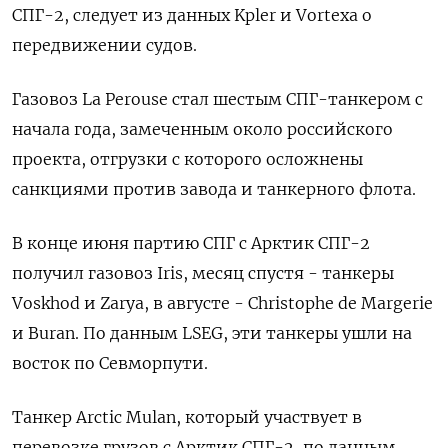
СПГ-2, следует из данных Kpler и Vortexa о
передвижении судов.
Газовоз La Perouse стал шестым СПГ-танкером с
начала года, замеченным около российского
проекта, отгрузки с которого осложнены
санкциями против завода и танкерного флота.
В конце июня партию СПГ с Арктик СПГ-2
получил газовоз Iris, месяц спустя - танкеры
Voskhod и Zarya, в августе - Christophe de Margerie
и Buran. По данным LSEG, эти танкеры ушли на
восток по Севморпути.
Танкер Arctic Mulan, который участвует в
перевозке грузов с Арктик СПГ-2, по данным