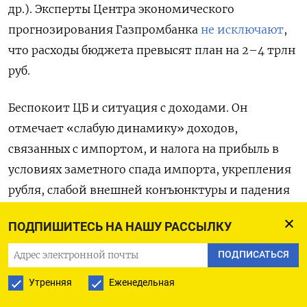
др.). Эксперты Центра экономического
прогнозирования Газпромбанка
не исключают
,
что расходы бюджета превысят план на 2–4 трлн
руб.
Беспокоит ЦБ и ситуация с доходами. Он
отмечает «слабую динамику» доходов,
связанных с импортом, и налога на прибыль в
условиях заметного спада импорта, укрепления
рубля, слабой внешней конъюнктуры и падения
прибылей компаний, а также подчеркивает
ПОДПИШИТЕСЬ НА НАШУ РАССЫЛКУ
«риски поступления в бюджет более низких
структурных (базовых нефтегазовых
ПОДПИСАТЬСЯ
и ненефтегазовых) доходов» по сравнению даже
Утренняя
Еженедельная
с апрельским прогнозом правительства. В нем