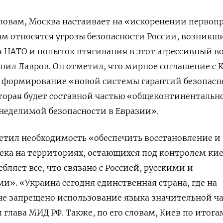
словам, Москва настаивает на «искоренении перво
м относятся угрозы безопасности России, возникши
я НАТО и попыток втягивания в этот агрессивный 
нил Лавров. Он отметил, что мирное соглашение с 
 формирование «новой системы гарантий безопасн
торая будет составной частью «общеконтинентальн
неделимой безопасности в Евразии».
метил необходимость «обеспечить восстановление и
ека на территориях, остающихся под контролем ки
ляет все, что связано с Россией, русскими и
». «Украина сегодня единственная страна, где на
не запрещено использование языка значительной ч
 глава МИД РФ. Также, по его словам, Киев по итога