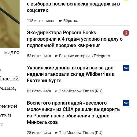
МИД РФ
а
бластей
очным,
сонской
ать и
ью