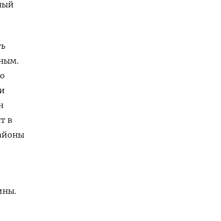
ный
ть
ным.
ю
ки
н
т в
районы
ины.