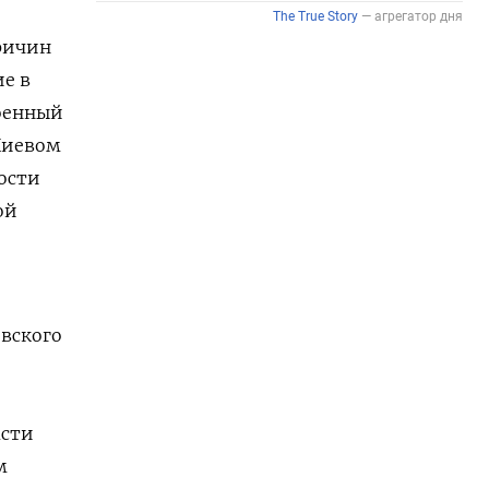
причин
е в
военный
Киевом
ости
ой
евского
асти
м