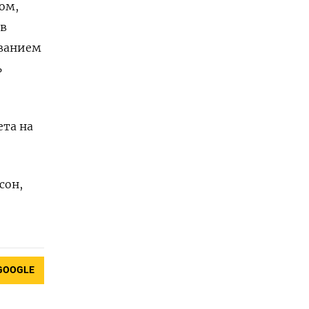
ом,
 в
иванием
ь
ета на
сон,
GOOGLE