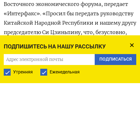
Восточного экономического форума, передает
«Интерфакс». «Просил бы передать руководству
Китайской Народной Республики и нашему другу
председателю Си Цзиньпину, что, безусловно,
Россия на этот дружеский акт ответит
ПОДПИШИТЕСЬ НА НАШУ РАССЫЛКУ
зеркально, мы сделаем то же самое», —
ПОДПИСАТЬСЯ
подчеркнул Путин.
Утренняя
Еженедельная
Он пояснил, что не успел обсудить этот вопрос
во время своего недавнего визита в Китай,
однако считает решение Пекина «очень добрым
жестом» и «значимым шагом». «Это касается
сотен тысяч, если не миллионов наших граждан
и, безусловно, приведет к росту поездок в Китай,
развитию бизнеса, деловых и личных