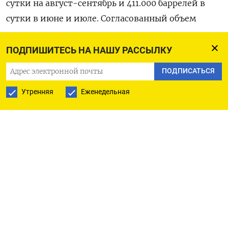
сутки на август-сентябрь и 411.000 баррелей в
сутки в июне и июле. Согласованный объем
также оказался меньше прогнозов аналитиков.
ПОДПИШИТЕСЬ НА НАШУ РАССЫЛКУ
Решение картеля означает отмену той порции
ПОДПИСАТЬСЯ
сокращений, которая должна была действовать
до конца 2026 года, а перед этим на рынок была
Утренняя
Еженедельная
быстро возвращена предыдущая часть
простаивавших мощностей, отметил Дэниел
Хайнс из ANZ в записке для клиентов.
В целом, учитывая более резкое увеличение
добычи ОПЕК+ в этом году и спрос, который
вновь не оправдал ожиданий начала года,
основным фактором цен в этом году можно
считать надвигающийся избыток предложения