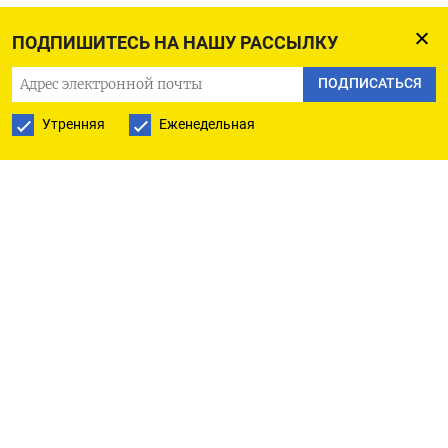
«Результаты первого полугодия 2025 года
ПОДПИШИТЕСЬ НА НАШУ РАССЫЛКУ
отражают снижение продаж, главным образом
ПОДПИСАТЬСЯ
из-за задержек в переработке концентрата
Кызыла на АГМК. Поскольку эта проблема в
Утренняя
Еженедельная
значительной степени решена, мы ожидаем
восстановления выручки и денежных потоков во
втором полугодии 2025 года», - сказал глава
компании Виталий Несис, слова которого
приведены в сообщении.
Продажи золота в январе-июне упали на 65%
год к году до 102.000 унций золотого эквивалента
в связи с накоплением запасов из-за задержки
поставки концентрата на Амурский ГМК,