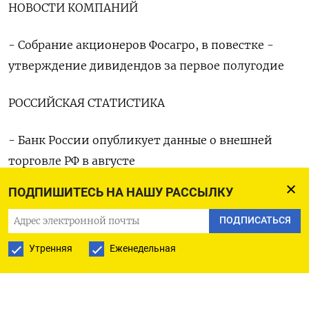
НОВОСТИ КОМПАНИЙ
- Собрание акционеров Фосагро, в повестке -
утверждение дивидендов за первое полугодие
РОССИЙСКАЯ СТАТИСТИКА
- Банк России опубликует данные о внешней
торговле РФ в августе
ПОДПИШИТЕСЬ НА НАШУ РАССЫЛКУ
ЗАРУБЕЖНЫЕ СОБЫТИЯ И СТАТИСТИКА
ПОДПИСАТЬСЯ
- В Китае могут выйти данные о вновь выданных
Утренняя
Еженедельная
кредитах и денежной массе М2 за август
- 02.01 - Великобритания, индекс RICS баланса