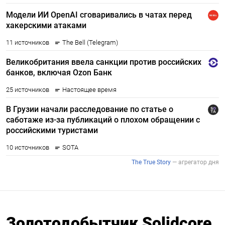
Золотодобытчик Solidcore