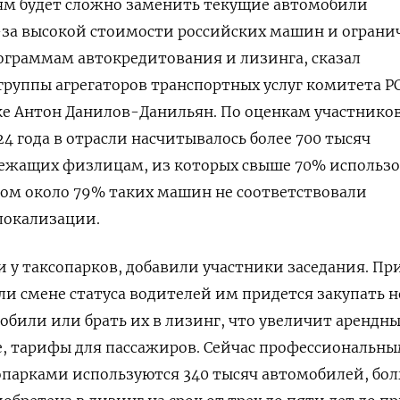
м будет сложно заменить текущие автомобили
-за высокой стоимости российских машин и ограни
ограммам автокредитования и лизинга, сказал
группы агрегаторов транспортных услуг комитета 
е Антон Данилов-Данильян. По оценкам участнико
24 года в отрасли насчитывалось более 700 тысяч
ежащих физлицам, из которых свыше 70% использо
том около 79% таких машин не соответствовали
локализации.
 у таксопарков, добавили участники заседания. Пр
и смене статуса водителей им придется закупать 
били или брать их в лизинг, что увеличит арендн
ие, тарифы для пассажиров. Сейчас профессиональн
опарками используются 340 тысяч автомобилей, бо