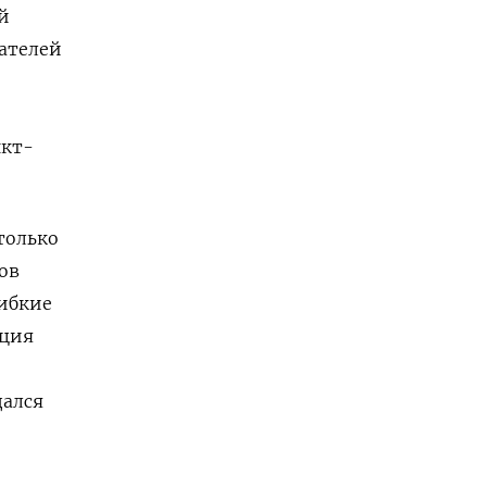
й
ателей
нкт-
только
ов
гибкие
ация
дался