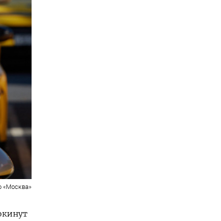
о «Москва»
окинут