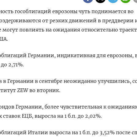
одность гособлигаций еврозоны чуть поднимается во
воздерживаются от резких движений в преддверии 
е могут повлиять на ожидания относительно траек
ША.
облигаций Германии, индикативная для еврозоны, 
 до 2,71%.
в в Германии в сентябре неожиданно улучшились, 
титут ZEW во вторник.
ондов Германии, более чувствительная к ожидания
тавок ЕЦБ, выросла на 1 б.п. до 2,02%.
блигаций Италии выросла на 1 б.п. до 3,52% после с