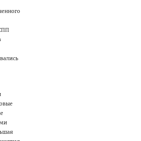
ченного
РСПП
в
вались
и
новые
ые
ыми
льшая