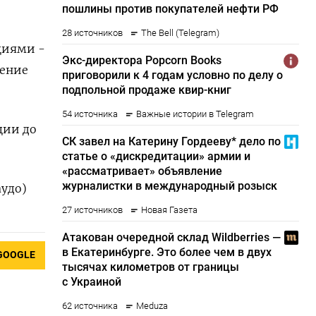
циями -
дение
ции до
аудо)
GOOGLE