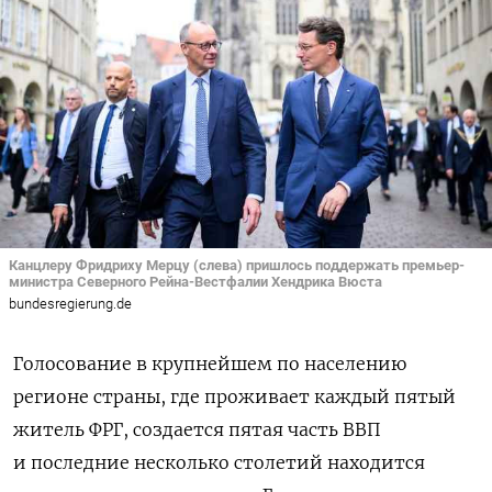
Канцлеру Фридриху Мерцу (слева) пришлось поддержать премьер-
министра Северного Рейна-Вестфалии Хендрика Вюста
bundesregierung.de
Голосование в крупнейшем по населению
регионе страны, где проживает каждый пятый
житель ФРГ, создается пятая часть ВВП
и последние несколько столетий находится