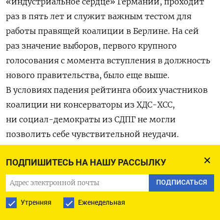
«индустриальное сердце» Германии, проходит
раз в пять лет и служит важным тестом для
работы правящей коалиции в Берлине. На сей
раз значение выборов, первого крупного
голосования с момента вступления в должность
нового правительства, было еще выше.
В условиях падения рейтинга обоих участников
коалиции ни консерваторы из ХДС-ХСС,
ни социал-демократы из СДПГ не могли
позволить себе чувствительной неудачи.
ХДС удалось относительно уверенно победить.
ПОДПИШИТЕСЬ НА НАШУ РАССЫЛКУ
Электоральные потери СДПГ оказались не столь
ПОДПИСАТЬСЯ
значимыми, как ожидалось. Правые
Утренняя
Еженедельная
экстремисты из партии «Альтернатива для
Германии» (АдГ) набрали втрое больше, чем