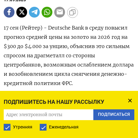
17 сен (Рейтер) - Deutsche Bank в среду повысил
прогноз средней цены на золото на 2026 год на
$300 до $4.000 за унцию, объяснив это сильным
спросом на драгметалл со стороны
центробанков, возможным ослаблением доллара
и возобновлением цикла смягчения денежно-
кредитной политики ФРС.
Пересмотрев вверх свой апрельский прогноз в
ПОДПИШИТЕСЬ НА НАШУ РАССЫЛКУ
$3.700 за унцию, инвестиционный банк учел ряд
ПОДПИСАТЬСЯ
факторов, в частности понижательные риски
Утренняя
Еженедельная
для базового сценария ФРС, предполагающего
паузу в изменении процентной ставки в 2026