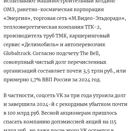
испытывают машиностроительный холдинг
ОМЗ, ракетно-космическая корпорация
«Энергия», торговая сеть «М.Видео-Эльдорадо»,
теплоэнергетическая компания ТГК-2,
производитель труб ТМК, каршеринговый
сервис «Делимобиль» и автоперевозчик
Globaltruck. Согласно подсчету The
Bell,
совокупный чистый долг перечисленных
организаций составляет почти 3,5 трлн руб., или
примерно 1,7% ВВП России за 2024 год.
В частности, соцсеть VK за три года утроила долг
и завершила 2024-й с рекордным убытком почти
в 100 млрд руб. Весной акционерам пришлось
спасать компанию допэмиссией акций на 115
млрд руб., но даже после этого VK
остается в