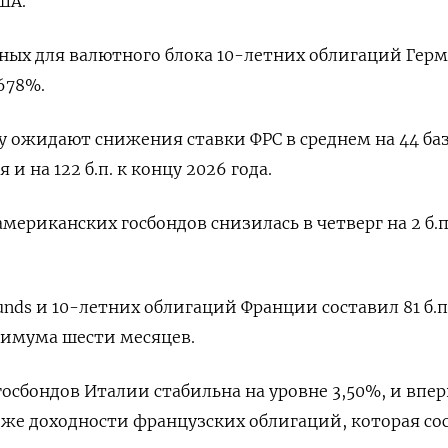
ША.
ных для валютного блока 10-летних облигаций Гер
678%.
 ожидают снижения ставки ФРС в среднем на 44 ба
 и на 122 б.п. к концу 2026 года.
мериканских госбондов снизилась в четверг на 2 б.п
nds и 10-летних облигаций Франции составил 81 б.п
симума шести месяцев.
госбондов Италии стабильна на уровне 3,50%, и впер
же доходности французских облигаций, которая со