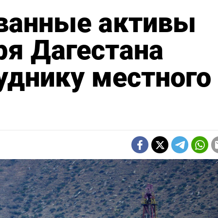
ванные активы
ря Дагестана
уднику местного