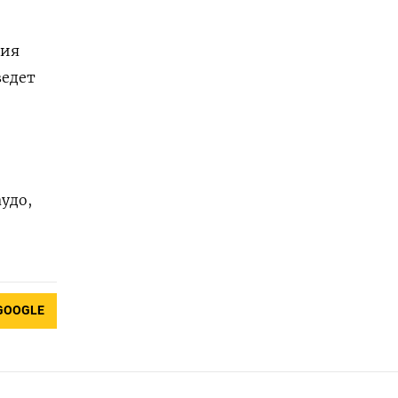
ния
ведет
удо,
GOOGLE