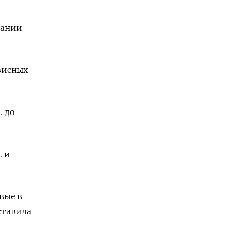
мании
зисных
. до
. и
вые в
ставила