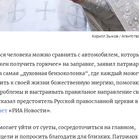
Кирилл Зыков / Агентств
я человека можно сравнить с автомобилем, котор
жен получить горючее» на заправке, заявил патриар
а самая „духовная бензоколонка“, где каждый може
авить к своей жизни божественную энергию, помог
проблемы и выстраивать правильное направление св
сказал
предстоятель Русской православной церкви в
ает
«РИА Новости».
могает уйти от суеты, сосредоточиться на главном,
цели и попросить благодати для близких. Патриарх