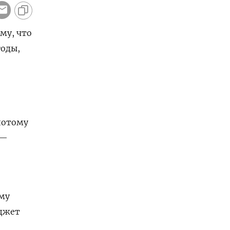
му, что
годы,
 потому
 —
ому
юджет