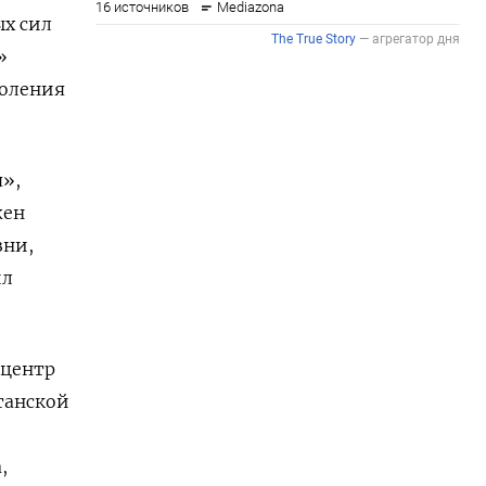
ых сил
»
доления
я»,
жен
зни,
ил
 центр
станской
,