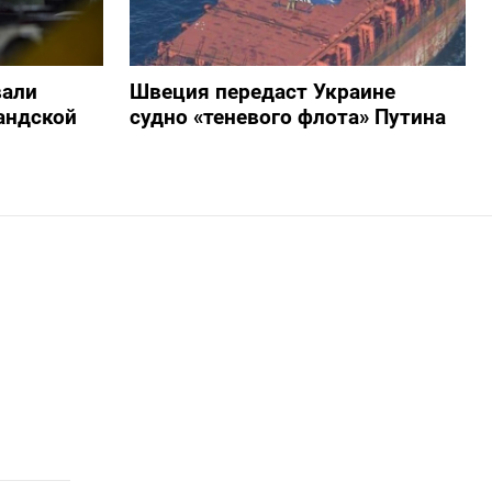
вали
Швеция передаст Украине
андской
судно «теневого флота» Путина