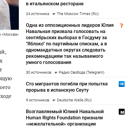
о «Москва»
ый,
х
т
ающую
оего
 ходе