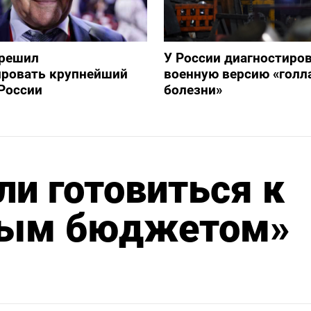
зрешил
У России диагностиро
ировать крупнейший
военную версию «голл
России
болезни»
ли готовиться к
ным бюджетом»