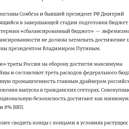
замглавы Совбеза и бывший президент РФ Дмитрий
дящийся в завершающей стадии подготовки бюджет
 а термин «сбалансированный бюджет» — эвфемизм
алансированности не должна затмевать достижение 
ены президентом Владимиром Путиным.
и» траты России на оборону достигли максимума
йны и составляют треть расходов федерального бю
оенную промышленность главным драйвером российс
жения выпуска в гражданских секторах. Совокупны
национальную безопасность достигают как минимум
и 8% ВВП.
жнее сводить концы с концами в условиях растущих