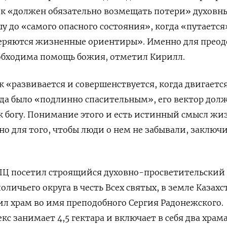
ек «должен обязательно возмещать потери» духовн
шу до «самого опасного состояния», когда «путается
теряются жизненные ориентиры». Именно для прео
обходима помощь божия, отметил Кирилл.
к «развивается и совершенствуется, когда двигаетс
да было «подлинно спасительным», его вектор дол
 к богу. Понимание этого и есть истинный смысл жи
но для того, чтобы люди о нем не забывали, заключ
РПЦ посетил строящийся духовно-просветительский
личьего округа в честь Всех святых, в земле Казах
ил храм во имя преподобного Сергия Радонежского.
с занимает 4,5 гектара и включает в себя два храма