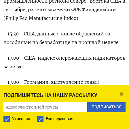
промышленности региона Северо-Востока США в
сентябре, рассчитываемый ФРБ Филадельфии
(Philly Fed Manufacturing Index)
- 15.30 - США, данные о числе обращений за
пособиями по безработице на прошлой неделе
- 17.00 - США, индекс опережающих индикаторов
за август
- 17.00 - Германия, выступление главы
Бундесбанка Йохима Нагеля
ПОДПИШИТЕСЬ НА НАШУ РАССЫЛКУ
- 17.30 - США, данные об изменении запасов
ПОДПИСАТЬСЯ
природного газа на прошлой неделе,
Утренняя
Еженедельная
предоставляемые Управлением энергетической