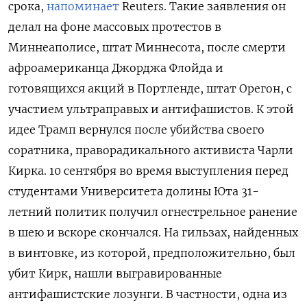
срока,
напоминает
Reuters. Такие заявления он
делал на фоне массовых протестов в
Миннеаполисе, штат Миннесота, после смерти
афроамериканца Джорджа Флойда и
готовящихся акций в Портленде, штат Орегон, с
участием ультраправых и антифашистов. К этой
идее Трамп вернулся после убийства своего
соратника, праворадикального активиста Чарли
Кирка. 10 сентября во время выступления перед
студентами Университета долины Юта 31-
летний политик получил огнестрельное ранение
в шею и вскоре скончался. На гильзах, найденных
в винтовке, из которой, предположительно, был
убит Кирк, нашли выгравированные
антифашистские лозунги. В частности, одна из