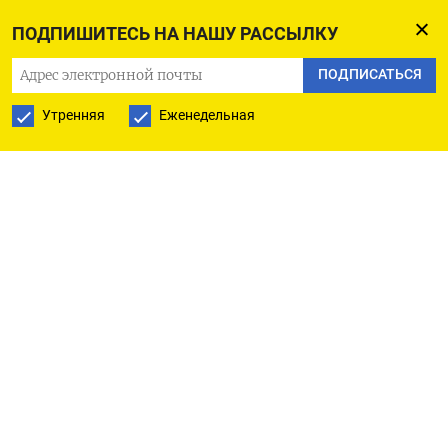
ставки ФРС.
ПОДПИШИТЕСЬ НА НАШУ РАССЫЛКУ
Юань на прошлой неделе обновил максимум
ПОДПИСАТЬСЯ
более чем 10 месяцев, после чего несколько
Утренняя
Еженедельная
мировых инвестбанков пересмотрели вверх свои
прогнозы для валюты. Goldman Sachs теперь
ожидает, что пара доллар/юань завершит год на
уровне 7, а в течение шести месяцев может
опуститься ближе к отметке 6,90.
Перед открытием сессии ЦБ Китая объявил
срединный фиксированный курс на уровне 7,1057
за доллар. При этом значение оказалось на 9 pips
(десятитысячных долей процентного пункта)
сильнее приведенного Рейтер прогноза
аналитиков.