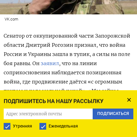
VK.com
Сенатор от оккупированной части Запорожской
области Дмитрий Рогозин признал, что война
России и Украины зашла в тупик, а силы на поле
боя равны. Он
заявил
, что на линии
соприкосновения наблюдается позиционная
война, где продвижение даётся «с огромным
трудом и колоссальной ценой». «Мы сейчас
двигаемся традиционными способами,
ПОДПИШИТЕСЬ НА НАШУ РАССЫЛКУ
штурмовиками по три человека, — это
ПОДПИСАТЬСЯ
позиционная война, техника сжигается, не
Утренняя
Еженедельная
доезжая до линии фронта с обеих сторон», —
сказал он.