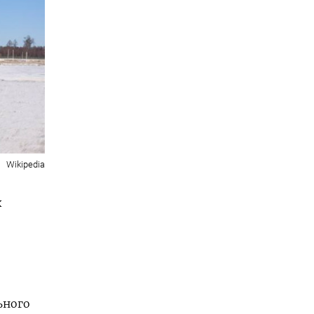
Wikipedia
х
ьного