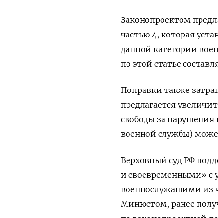
Законопроектом предла
частью 4, которая уста
данной категории вое
по этой статье составл
Поправки также затраг
предлагается увеличит
свободы за нарушения в
военной службы) может
Верховный суд РФ под
и своевременными» с 
военнослужащими из ч
Минюстом, ранее полу