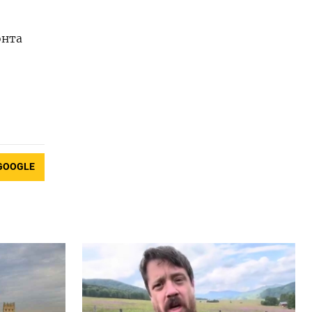
онта
GOOGLE