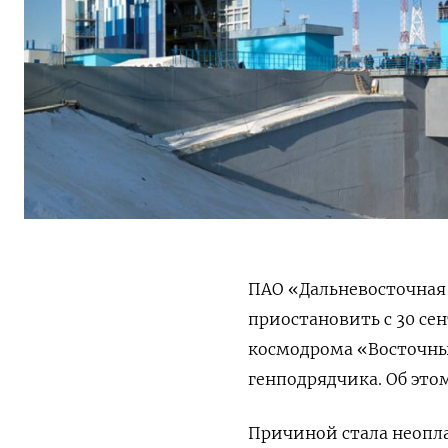
ПАО «Дальневосточная 
приостановить с 30 се
космодрома «Восточн
генподрядчика. Об это
Причиной стала неопл