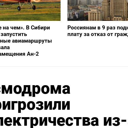
е на чем». В Сибири
Россиянам в 9 раз под
 запустить
плату за отказ от гра
ьные авиамаршруты
вала
амещения Ан-2
смодрома
ригрозили
ектричества из-