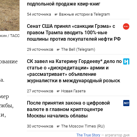
кин / ТАСС
дование
а.
 мер
ужбы,
и,