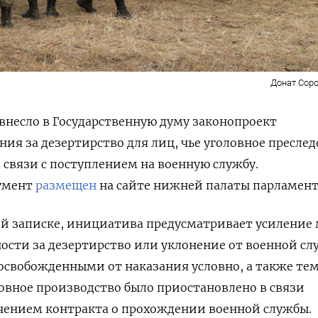
Донат Соро
внесло в Государственную думу законопроект
ния за дезертирство для лиц, чье уголовное пресле
 связи с поступлением на военную службу.
умент
размещен
на сайте нижней палаты парламент
ой записке, инициатива предусматривает усиление
ости за дезертирство или уклонение от военной сл
освобожденными от наказания условно, а также тем
овное производство было приостановлено в связи
чением контракта о прохождении военной службы.