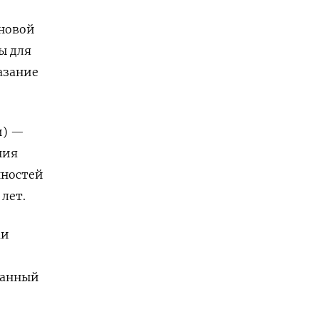
 новой
ы для
азание
и) —
ния
нностей
лет.
ми
танный