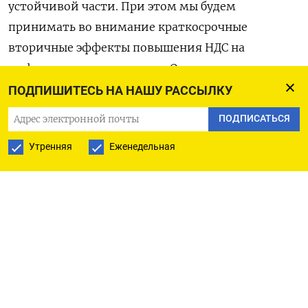
устойчивой части. При этом мы будем
принимать во внимание краткосрочные
вторичные эффекты повышения НДС на
инфляционные ожидания. Отразим это при
уточнении прогноза 24 октября», - говорится в
ПОДПИШИТЕСЬ НА НАШУ РАССЫЛКУ
комментарии Банка России. (Московское бюро)
ПОДПИСАТЬСЯ
Утренняя
Еженедельная
ПОДПИСАТЬСЯ НА ТЕЛЕГРАМ
ПОДПИСАТЬСЯ В GOOGLE