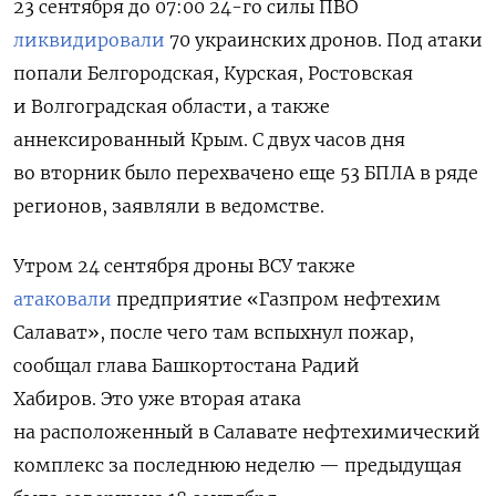
23 сентября до 07:00 24-го силы ПВО
ликвидировали
70 украинских дронов. Под атаки
попали Белгородская, Курская, Ростовская
и Волгоградская области, а также
аннексированный Крым. С двух часов дня
во вторник было перехвачено еще 53 БПЛА в ряде
регионов, заявляли в ведомстве.
Утром 24 сентября дроны ВСУ также
атаковали
предприятие «Газпром нефтехим
Подписывайтесь на The
Салават», после чего там вспыхнул пожар,
Moscow Times в Telegram —
сообщал глава Башкортостана Радий
@moscowtimes_ru
Хабиров.
Это уже вторая атака
на расположенный в Салавате нефтехимический
ПОДПИСАТЬСЯ
комплекс за последнюю неделю — предыдущая