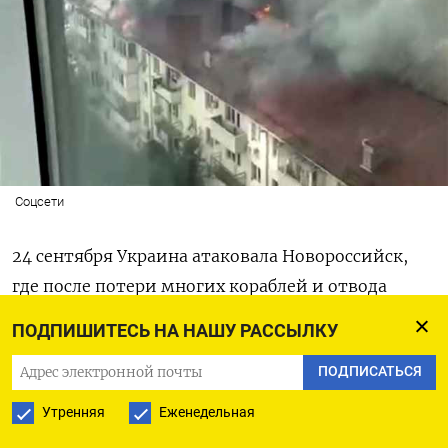
Соцсети
24 сентября Украина атаковала Новороссийск,
где после потери многих кораблей и отвода
из Крыма базируется Черноморский флот РФ,
ПОДПИШИТЕСЬ НА НАШУ РАССЫЛКУ
безэкипажными катерами (БЭК) и ударными
ПОДПИСАТЬСЯ
дронами. По
данным
губернатора
Краснодарского края Вениамина Кондратьева,
Утренняя
Еженедельная
в ходе атаки БПЛА по центру города погибли как