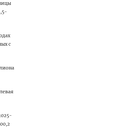
аницы
,5-
одах
ых с
ллиона
левая
2025-
100,2