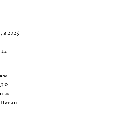
 в 2025
 на
щем
,3%.
тных
р Путин