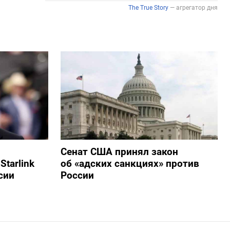
Сенат США принял закон
tarlink
об «адских санкциях» против
сии
России