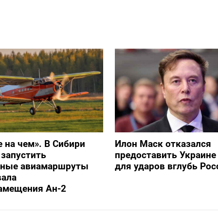
е на чем». В Сибири
Илон Маск отказался
 запустить
предоставить Украине S
ьные авиамаршруты
для ударов вглубь Рос
вала
амещения Ан-2