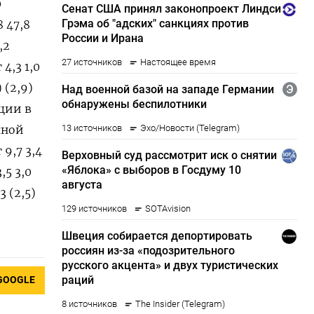
0
8 47,8
,2
 4,3 1,0
) (2,9)
иции в
ичной
 9,7 3,4
,5 3,0
3 (2,5)
GOOGLE