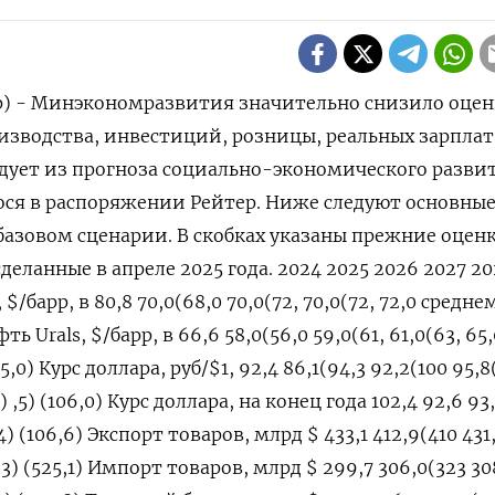
ер) - Минэкономразвития значительно снизило оце
изводства, инвестиций, розницы, реальных зарплат
едует из прогноза социально-экономического разви
ося в распоряжении Рейтер. Ниже следуют основны
базовом сценарии. В скобках указаны прежние оцен
еланные в апреле 2025 года. 2024 2025 2026 2027 20
/барр, в 80,8 70,0(68,0 70,0(72, 70,0(72, 72,0 среднем
фть Urals, $/барр, в 66,6 58,0(56,0 59,0(61, 61,0(63, 65
65,0) Курс доллара, руб/$1, 92,4 86,1(94,3 92,2(100 95,8
) ,5) (106,0) Курс доллара, на конец года 102,4 92,6 93
5,4) (106,6) Экспорт товаров, млрд $ 433,1 412,9(410 431
0,3) (525,1) Импорт товаров, млрд $ 299,7 306,0(323 30