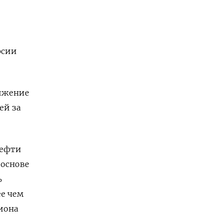
рсии
нижение
ей за
нефти
 основе
ь
ее чем
иона