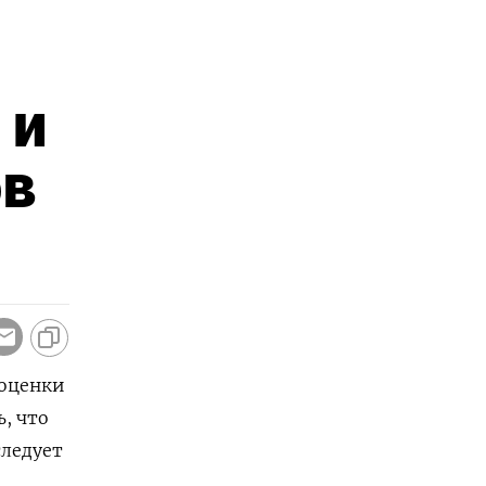
 и
ов
 оценки
, что
следует