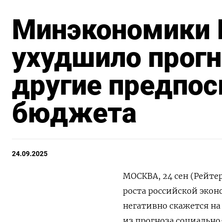
Минэкономики 
ухудшило прогн
другие предпос
бюджета
24.09.2025
МОСКВА, 24 сен (Рейт
роста российской экон
негативно скажется на
из прогноза социально