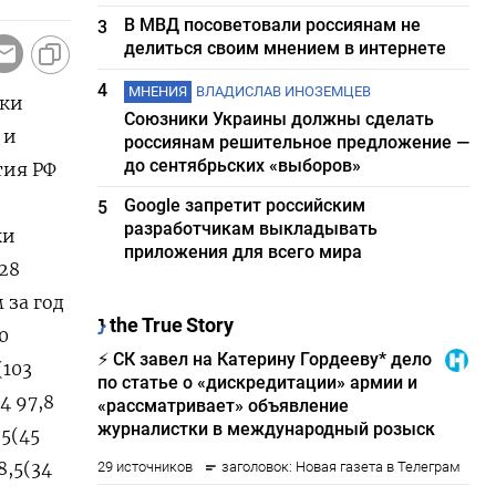
В МВД посоветовали россиянам не
3
делиться своим мнением в интернете
4
МНЕНИЯ
ВЛАДИСЛАВ ИНОЗЕМЦЕВ
нки
Союзники Украины должны сделать
 и
россиянам решительное предложение —
до сентябрьских «выборов»
тия РФ
е
Google запретит российским
5
разработчикам выкладывать
ки
приложения для всего мира
28
 за год
,0
(103
,4 97,8
,5(45
8,5(34