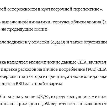
рой осторожности в краткосрочной перспективе».
 выраженной динамики, торгуясь вблизи уровня $1,1
% на предыдущей сессии.
алоподвижен у отметки $1,3449​ и также опустивши
нка находятся экономические данные США, включая
индекса расходов на личное потребление (PCE) США
езервом индикатора инфляции, а также ожидающая
 оценка ВВП за второй квартал.
абильна на уровне 148,79, в среду коснувшись мини
енивают примерно в 50% вероятность повышения ст