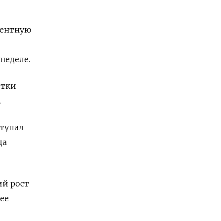
центную
неделе.
етки
.
ступал
да
ий рост
ее