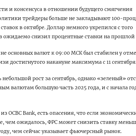
сти и консенсуса в отношении будущего смягчения
литики трейдеры больше не закладывают 100-про
ставок в октябре. Доллар немного укрепился с того
в ожидаемо снизил процентные ставки на прошлой 
ине основных валют к 09:00 МСК был стабилен у отм
близи достигнутого накануне максимума с 11 сентября
 небольшой рост за сентябрь, однако «зеленый» от
ым валютам большую часть 2025 года, и с начала го
из OCBC Bank, есть опасения, что если экономическ
е, чем ожидалось, ФРС может снизить ставку меньш
 году, чем сейчас указывает фьючерсный рынок.