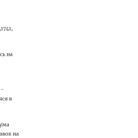
741​,
сь на
 -
ся в
мума
авок на