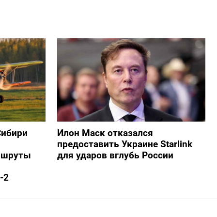
Сибири
Илон Маск отказался
предоставить Украине Starlink
ршруты
для ударов вглубь России
-2