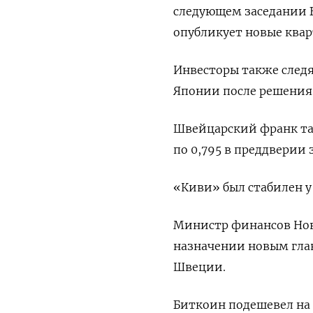
следующем заседании Б
опубликует новые ква
Инвесторы также след
Японии после решения 
Швейцарский франк та
по 0,795​ в преддверии
«Киви» был стабилен у
Министр финансов Нов
назначении новым глав
Швеции.
Биткоин подешевел на 1,