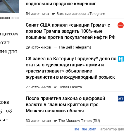
осконгресс
фицитом
роит
ние для
ова.
95–98
А я-