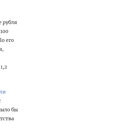
 рубля
-100
По его
а,
1,2
ли
с
было бы
нтства