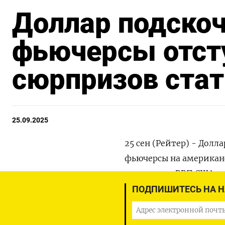
Доллар подскоч
фьючерсы отст
сюрпризов ста
25.09.2025
25 сен (Рейтер) - Долл
фьючерсы на американ
показателя ВВП США за
статданных.
ПОДПИШИТЕСЬ НА 
Индекс доллара к корзи