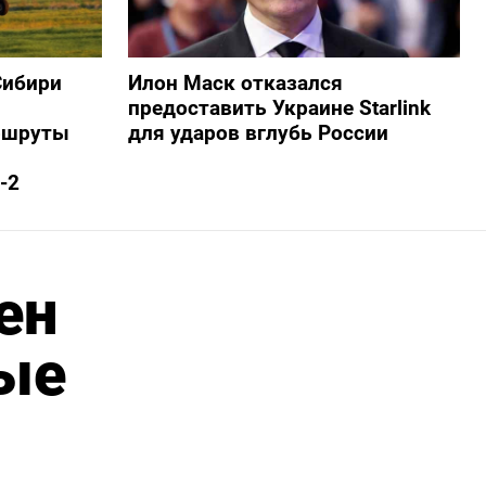
Сибири
Илон Маск отказался
предоставить Украине Starlink
ршруты
для ударов вглубь России
-2
ен
ные