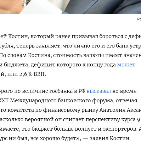
Р
ей Костин, который ранее призывал бороться с де
бля, теперь заявляет, что лично его и его банк уст
По словам Костина, стоимость валюты имеет значе
и бюджета, дефицит которого к концу года
может
ей, или 2,6% ВВП
.
орого по величине госбанка в РФ
высказал
во время
XXII Международного банковского форума, отвечая
ого комитета по финансовому рынку Анатолия Аксак
насколько вероятной он считает перспективу курса 
имаете, это бюджет больше волнует и экспортеров. 
урс ни был, все хорошо будет», — заявил Костин.