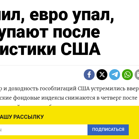
ил, евро упал,
упают после
тистики США
ар и доходность гособлигаций США устремились вверх
ские фондовые индексы снижаются в четверг после
 второй квартал, обогнавшего прогноз, и порции др
НАШУ РАССЫЛКУ
ПОДПИСАТЬСЯ
не основных валют к 15:33 МСК вырос на 0,28% до 98,