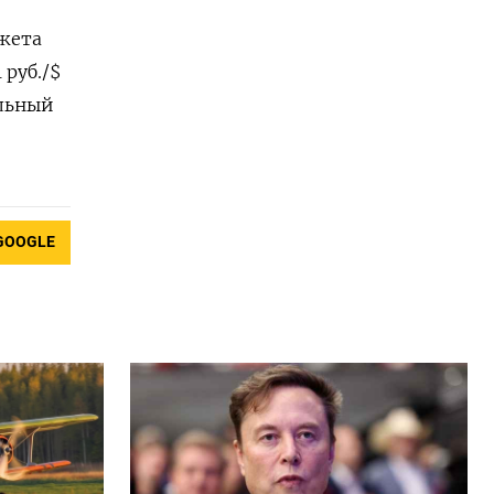
жета
 руб./$
альный
GOOGLE