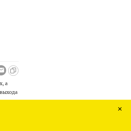
, а
 выхода
угих
105​ и