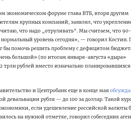
ом экономическом форуме глава ВТБ, вторя другим
ителям крупных компаний, заявлял, что укрепление
считаю, что надо „отруливать“. Мы считаем, что 90
о нормальный уровень сегодня», — говорил Костин. 
ог бы помочь решить проблему с дефицитом бюджет
чень большой» (по итогам января-августа «дыра»
,2 трлн рублей вместо изначально планировавшихся 
правительство и Центробанк еще в конце мая
обсужда
й девальвации рубля — до 100 за доллар. Такой кур
 экономики, если удешевление российской валюты 
илось на нужной отметке, говорил собеседник аге