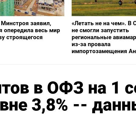
 Минстроя заявил,
«Летать не на чем». В 
я опередила весь мир
не смогли запустить
ву строящегося
региональные авиама
из-за провала
импортозамещения Ан
тов в ОФЗ на 1 с
овне 3,8% -- дан