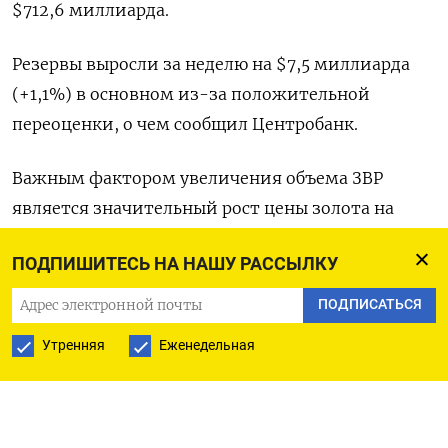
$712,6 миллиарда.
Резервы выросли за неделю на $7,5 миллиарда
(+1,1%) в основном из-за положительной
переоценки, о чем сообщил Центробанк.
Важным фактором увеличения объема ЗВР
является значительный рост цены золота на
мировых рынках.
ПОДПИШИТЕСЬ НА НАШУ РАССЫЛКУ
По данным ЦБР, на 1 сентября 2025 года объем
ПОДПИСАТЬСЯ
российских резервов был на уровне $689,5
Утренняя
Еженедельная
миллиарда, и в них доля иностранной валюты
составляла почти 59% всего объема резервов
($405,3 миллиарда), а доля монетарного золота -
37% ($255 миллиарда), остальное приходилось