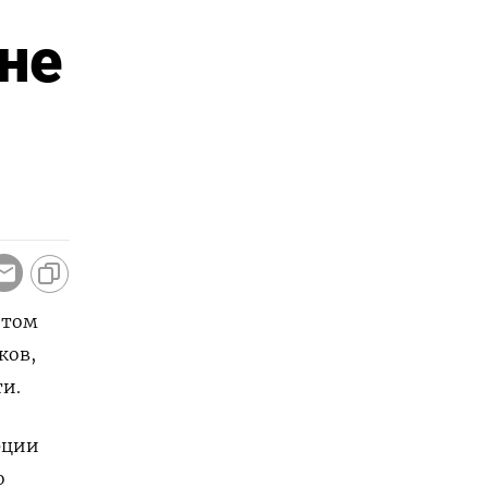
не
 том
ков,
и.
рции
о