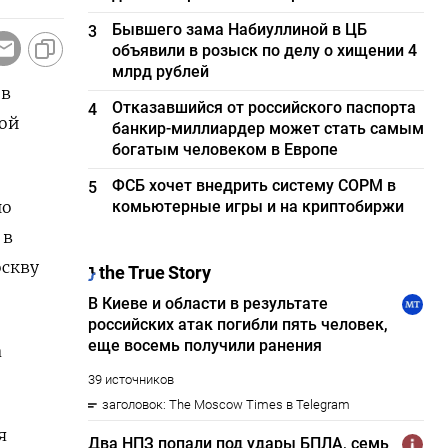
Бывшего зама Набиуллиной в ЦБ
3
объявили в розыск по делу о хищении 4
млрд рублей
 в
Отказавшийся от российского паспорта
4
ной
банкир-миллиардер может стать самым
богатым человеком в Европе
ФСБ хочет внедрить систему СОРМ в
5
но
комьютерные игры и на криптобиржи
 в
оскву
а
я