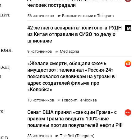
ы
ицит
июня.
зал,
и
ах
я в