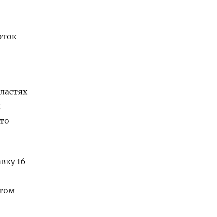
оток
бластях
и
это
вку 16
этом