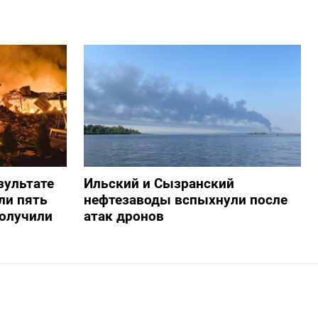
зультате
Ильский и Сызранский
ли пять
нефтезаводы вспыхнули после
получили
атак дронов