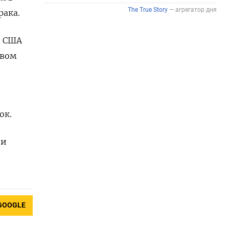
рака.
и США
овом
ок.
 и
GOOGLE