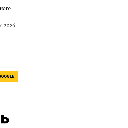
нного
с 2026
GOOGLE
ть