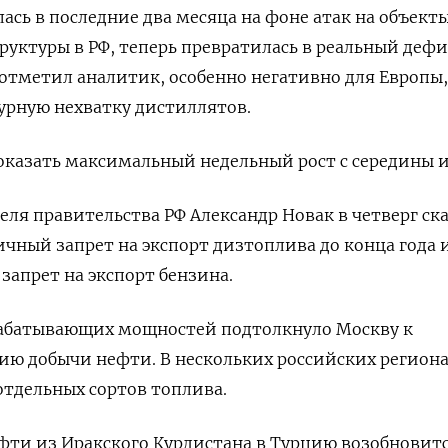
ась в последние два месяца на фоне атак на объект
уктуры в РФ, теперь превратилась в реальный деф
 отметил аналитик, особенно негативно для Европы,
рную нехватку дистиллятов.
оказать максимальный недельный рост с середины 
еля правительства РФ Александр Новак в четверг ска
ичный запрет на экспорт дизтоплива до конца года 
апрет на экспорт бензина.
абатывающих мощностей подтолкнуло Москву к
ю добычи нефти. В нескольких российских регион
отдельных сортов топлива.
фти из Иракского Курдистана в Турцию возобновитс