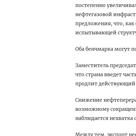
постепенно увеличивал
нефтегазовой инфрастр
предложения, что, как
испытывающей структу
Оба бенчмарка могут п
Заместитель председат
что страна введет част
продлит действующий з
Снижение нефтеперер
возможному сокращени
наблюдается нехватка 
Между тем, экспорт не