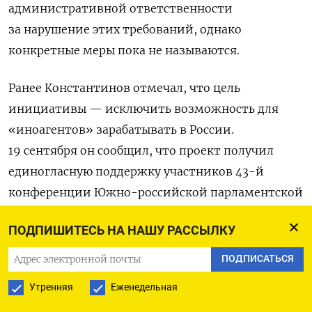
административной ответственности
за нарушение этих требований, однако
конкретные меры пока не называются.
Ранее Константинов отмечал, что цель
инициативы — исключить возможность для
«иноагентов» зарабатывать в России.
19 сентября он сообщил, что проект получил
единогласную поддержку участников
43-й
конференции Южно-российской парламентской
ассоциации (ЮРПА), которая проходила
ПОДПИШИТЕСЬ НА НАШУ РАССЫЛКУ
в Волгограде
.
ПОДПИСАТЬСЯ
Еще в августе Госсовет Крыма рекомендовал
Утренняя
Еженедельная
муниципалитетам ввести ограничения для