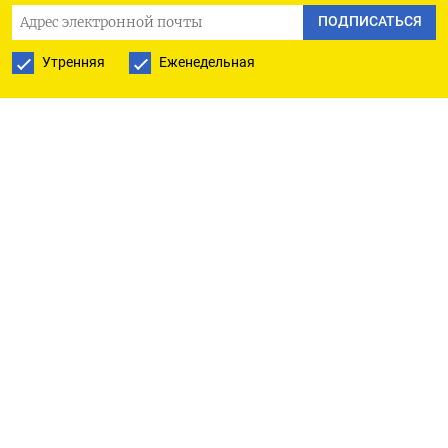
ПОДПИСАТЬСЯ
Утренняя
Еженедельная
ПОДПИСАТЬСЯ
Ежедневная
Еженедельная
The Moscow Times
О нас
Политика конфиденциальности
Подписывайтесь на нас
Приложения
iOS
Android
Наши партнеры