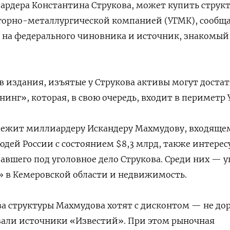
рдера Константина Струкова, может купить структ
 горно-металлургической компанией (УГМК), сообщ
 на федерального чиновника и источник, знакомый
в издания, изъятые у Струкова активы могут достат
нг», которая, в свою очередь, входит в периметр 
лежит миллиардеру Искандеру Махмудову, входяще
юдей России с состоянием $8,3 млрд, также интерес
вшего под уголовное дело Струкова. Среди них — у
 в Кемеровской области и недвижимость.
а структуры Махмудова хотят с дисконтом — не до
азали источники «Известий». При этом рыночная