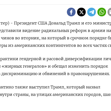
тер) - Президент США Дональд Трамп и его минист
едставили видение радикальных реформ в армии на
чинов во вторник, на который в срочном порядке 
ы из американских контингентов во всех частях св
 практики гендерной и расовой диверсификации ли
л «жирных генералов» и обещал изменить порядок
а дискриминацию и обвинений в правонарушениях.
уантико также выступил Трамп, который назвал
нутри страны, на улицах американских городов, ша