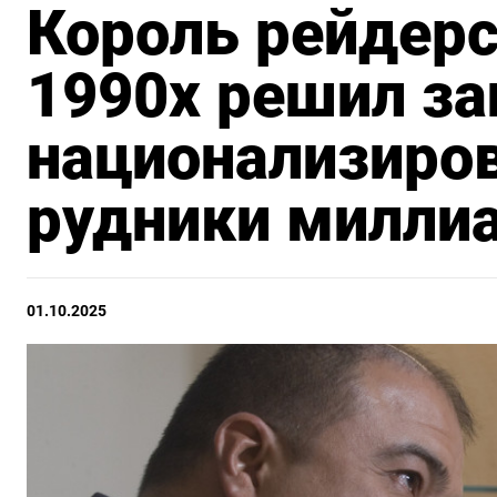
Король рейдерс
1990х решил за
национализиро
рудники милли
01.10.2025