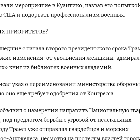
вали мероприятие в Куантико, назвав его попытко
 США и подорвать профессионализм военных.
Х ПРИОРИТЕТОВ?
ошедшие с начала второго президентского срока Тра
езкие изменения: от увольнения женщины-адмирал
х» книг из библиотек военных академий.
исал указ о переименовании министерства обороны
о оно еще требует одобрения от Конгресса.
 объявил о намерении направить Национальную гва
, под предлогом борьбы с угрозой от нелегальных
оду Трамп уже отправлял гвардейцев и морских
ос-Анджелеса, несмотря на протесты властей город