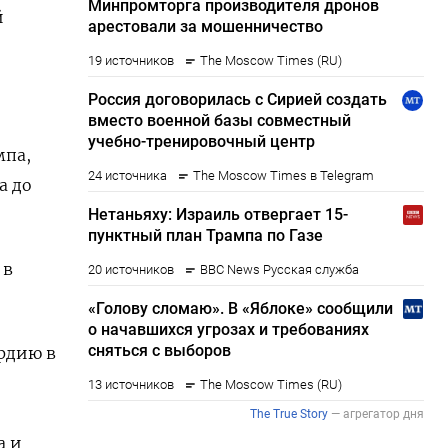
й
мпа,
а до
 в
рдию в
а и