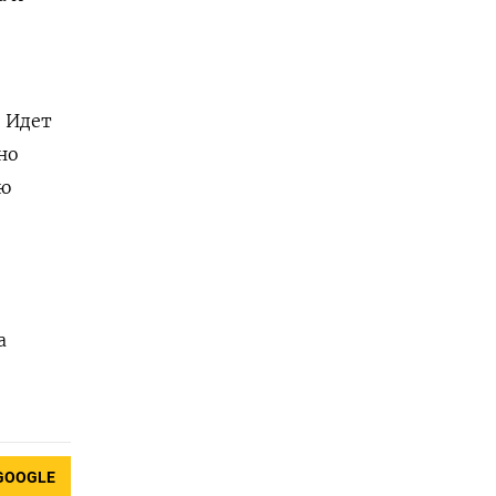
- Идет
но
ую
а
GOOGLE