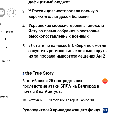
дефицитный бюджет
У России диагностировали военную
3
версию «голландской болезни»
р
Украинские морские дроны атаковали
4
Ялту во время собрания в ресторане
 слете
высокопоставленных военных
были
«Летать не на чем». В Сибири не смогли
5
ета.
запустить региональные авиамаршруты
из-за провала импортозамещения Ан-2
чного
нсом