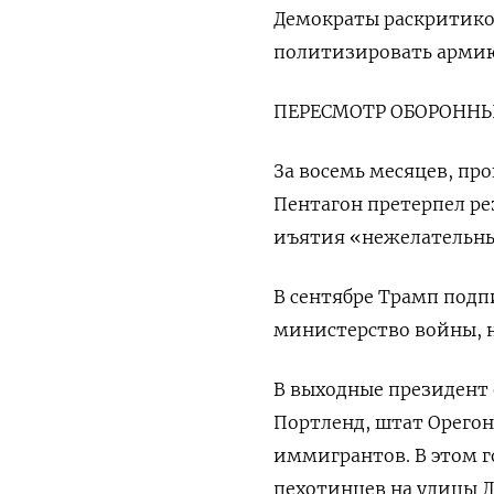
Демократы раскритико
политизировать армию
ПЕРЕСМОТР ОБОРОННЫ
За восемь месяцев, пр
Пентагон претерпел р
иъятия «нежелательны
В сентябре Трамп подп
министерство войны, н
В выходные президент
Портленд, штат Орегон
иммигрантов. В этом г
пехотинцев на улицы Л