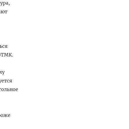
ура,
ают
ься
УГМК.
му
уется
гольное
роже