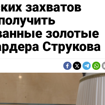
ких захватов
получить
ванные золотые
ардера Струкова