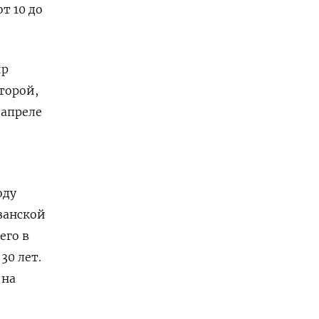
т 10 до
ир
торой,
 апреле
оду
занской
его в
30 лет.
 на