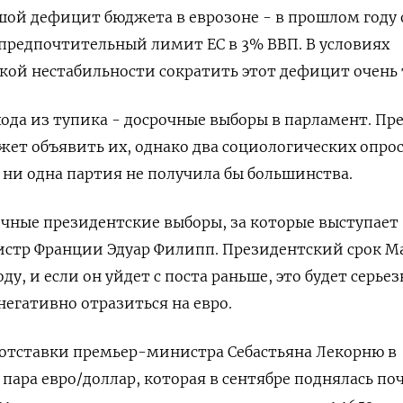
ой дефицит бюджета в еврозоне - в прошлом году 
предпочтительный лимит ЕС в 3% ВВП. В условиях
ой нестабильности сократить этот дефицит очень 
ода из тупика - досрочные выборы в парламент. Пр
т объявить их, однако два социологических опрос
о ни одна партия не получила бы большинства.
очные президентские выборы, за которые выступает
тр Франции Эдуар Филипп. Президентский срок М
оду, и если он уйдет с поста раньше, это будет серье
егативно отразиться на евро.
отставки премьер-министра Себастьяна Лекорню в
пара евро/доллар, которая в сентябре поднялась по