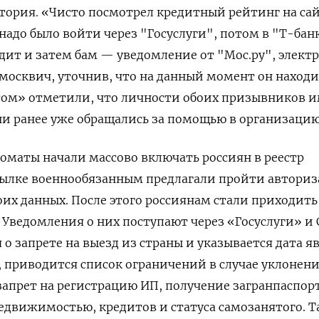
тория. «Чисто посмотрел кредитный рейтинг на са
надо было войти через "Госуслуги", потом в "Т-бан
дит и затем бам — уведомление от "Мос.ру", элект
москвич, уточнив, что на данный момент он находи
есом» отметили, что личности обоих призывников 
ни ранее уже обращались за помощью в организацию
коматы начали массово включать россиян в реестр
ссылке военнообязанным предлагали пройти автори
оих данных. После этого россиянам стали приходить
 Уведомления о них поступают через «Госуслуги» и 
о запрете на выезд из страны и указывается дата я
, приводится список ограничений в случае уклонени
 запрет на регистрацию ИП, получение загранпаспорт
едвижимостью, кредитов и статуса самозанятого. 