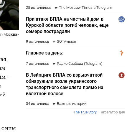
о «Москва»
ая,
ам
айм —
о
лей
, с ним