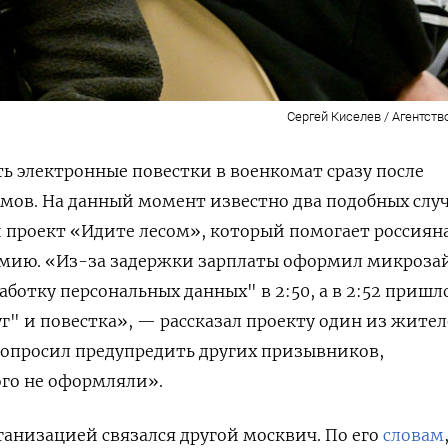
Сергей Киселев / Агентств
ть электронные повестки в военкомат сразу после
ов. На данный момент известно два подобных случ
проект «Идите лесом», который помогает россиян
рмию. «Из-за задержки зарплаты оформил микроз
аботку персональных данных" в 2:50, а в 2:52 пришл
уг" и повестка», — рассказал проекту один из жите
попросил предупредить других призывников,
ого не оформляли».
рганизацией связался другой москвич. По его
словам