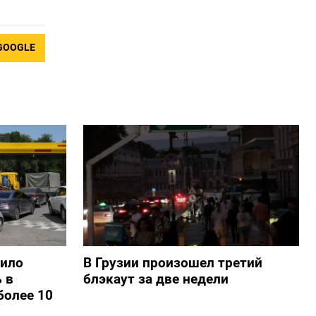
GOOGLE
шило
В Грузии произошел третий
 в
блэкаут за две недели
более 10