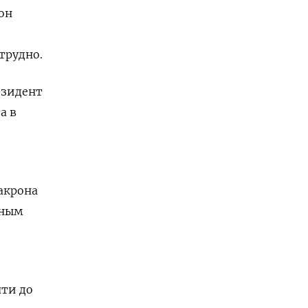
он
трудно.
езидент
а в
акрона
зным
чти до