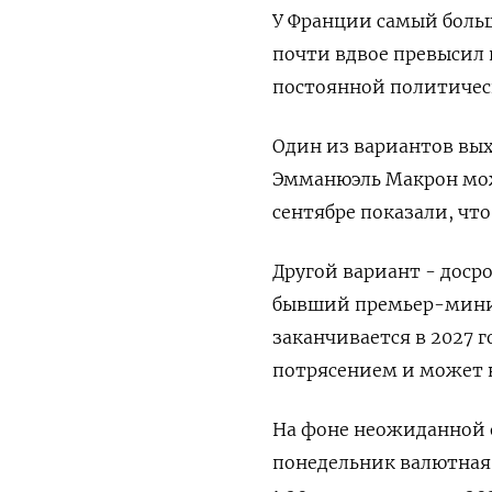
У Франции самый больш
почти вдвое превысил 
постоянной политическ
Один из вариантов вых
Эмманюэль Макрон може
сентябре показали, чт
Другой вариант - доср
бывший премьер-минис
заканчивается в 2027 г
потрясением и может н
На фоне неожиданной 
понедельник валютная 