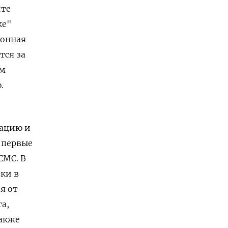
йте
ке"
ронная
тся за
им
.
зацию и
 первые
СМС. В
вки в
я от
а,
Также