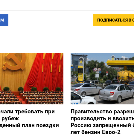
АМ
ПОДПИСАТЬСЯ В 
ачали требовать при
Правительство разре
а рубеж
производить и ввозить
денный план поездки
Россию запрещенный 
лет бензин Евро-2