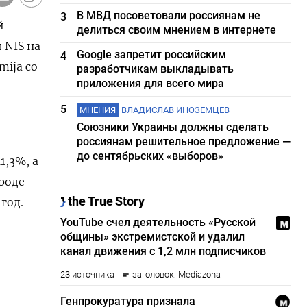
В МВД посоветовали россиянам не
3
й
делиться своим мнением в интернете
 NIS на
Google запретит российским
4
mija со
разработчикам выкладывать
приложения для всего мира
5
МНЕНИЯ
ВЛАДИСЛАВ ИНОЗЕМЦЕВ
Союзники Украины должны сделать
россиянам решительное предложение —
до сентябрьских «выборов»
1,3%, а
роде
год.