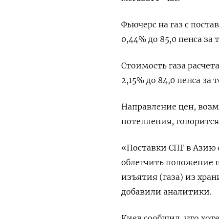
Фьючерс на газ с пост
0,44% до 85,0 пенса за 
Стоимость газа расчет
2,15% до 84,0 пенса за 
Направление цен, возм
потепления, говорится
«Поставки СПГ в Азию 
облегчить положение 
изъятия (газа) из хра
добавили аналитики.
Киев сообщил, что хот