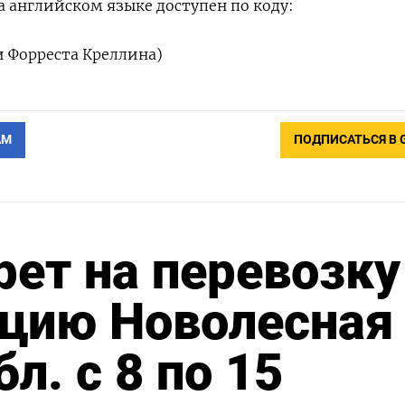
 английском языке доступен по коду:
и Форреста Креллина)
АМ
ПОДПИСАТЬСЯ В 
ет на перевозку
нцию Новолесная
л. с 8 по 15