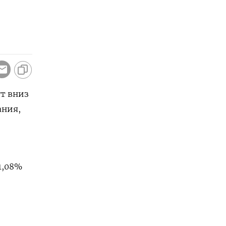
ут вниз
ания,
1,08%