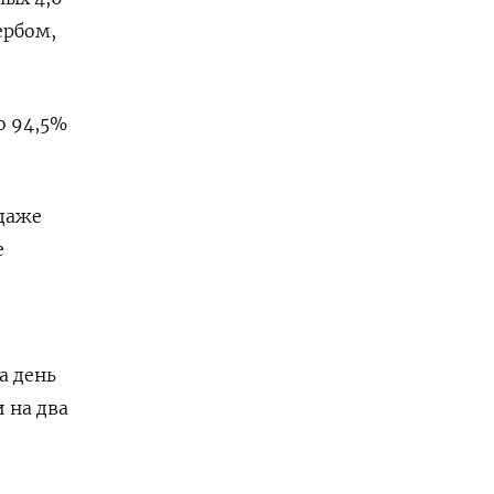
ербом,
о 94,5%
 даже
е
а день
 на два