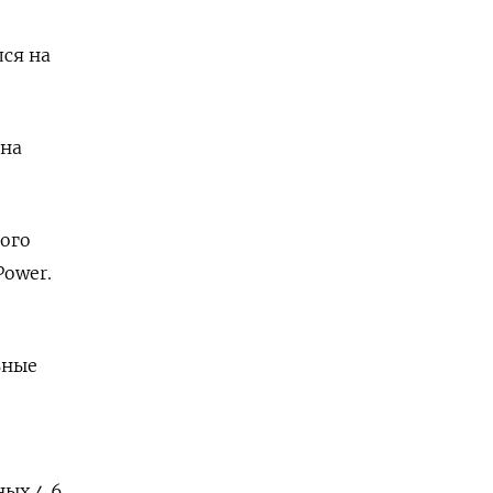
ся на
 на
ого
Power.
ьные
ных 4,6