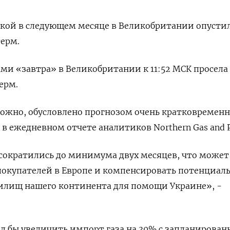
авкой в следующем месяце в Великобритании опустил
терм.
ами «завтра» в Великобритании к 11:52 МСК просела
терм.
ожно, обусловлено прогнозом очень кратковременн
 в ежедневном отчете аналитиков Northern Gas and 
сократились до минимума двух месяцев, что может
покупателей в Европе и компенсировать потенциал
нилищ нашего континента для помощи Украине», -
ел бы увеличить импорт газа на 30% с запланирован