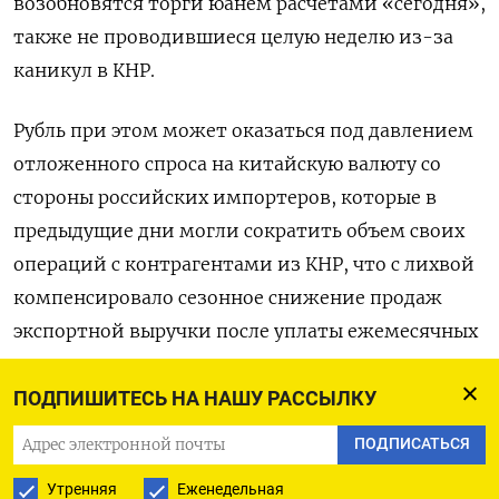
возобновятся торги юанем расчетами «сегодня»,
также не проводившиеся целую неделю из-за
каникул в КНР.
Рубль при этом может оказаться под давлением
отложенного спроса на китайскую валюту со
стороны российских импортеров, которые в
предыдущие дни могли сократить объем своих
операций с контрагентами из КНР, что с лихвой
компенсировало сезонное снижение продаж
экспортной выручки после уплаты ежемесячных
налогов и тем самым поддерживало курс
российской валюты.
ПОДПИШИТЕСЬ НА НАШУ РАССЫЛКУ
ПОДПИСАТЬСЯ
Пара доллар/рубль к 9.20 МСК котировалась на
Утренняя
Еженедельная
форексе по 81,50, согласно данным LSEG, что