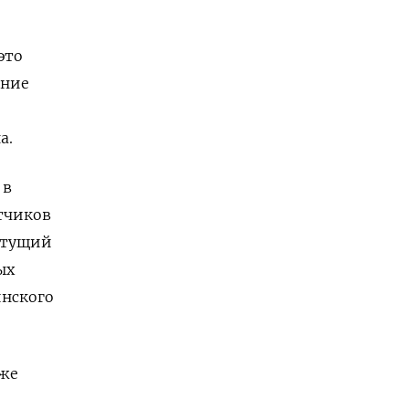
это
ание
а.
 в
тчиков
астущий
ых
инского
рже