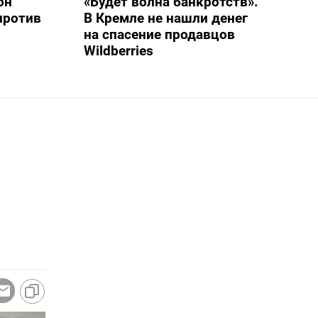
он
«Будет волна банкротств».
против
В Кремле не нашли денег
на спасение продавцов
Wildberries