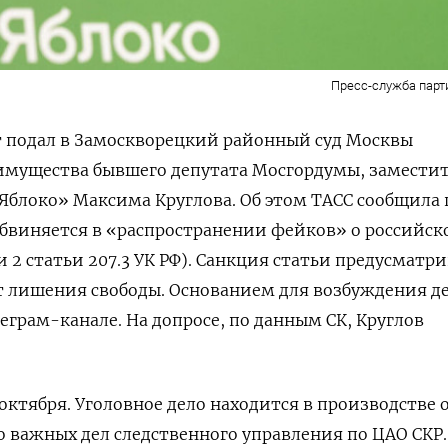
Пресс-служба парти
 подал в Замоскворецкий районный суд Москвы
 имущества бывшего депутата Мосгордумы, замести
Яблоко» Максима Круглова. Об этом ТАСС сообщила 
бвиняется в «распространении фейков» о российск
 2 статьи 207.3 УК РФ). Санкция статьи предусматр
лет лишения свободы. Основанием для возбуждения д
еграм-канале. На допросе, по данным СК, Круглов
 октября. Уголовное дело находится в производстве 
о важных дел следственного управления по ЦАО СКР.