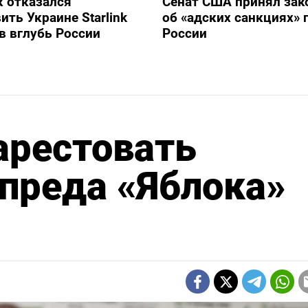
 отказался
Сенат США принял зак
ить Украине Starlink
об «адских санкциях» 
в вглубь России
России
арестовать
преда «Яблока»