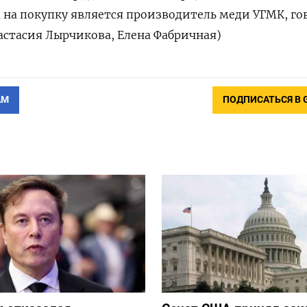
 на покупку является производитель меди УГМК, г
астасия Лырчикова, Елена Фабричная)
АМ
ПОДПИСАТЬСЯ В 