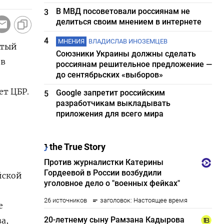
В МВД посоветовали россиянам не
3
делиться своим мнением в интернете
4
МНЕНИЯ
ВЛАДИСЛАВ ИНОЗЕМЦЕВ
ятый
Союзники Украины должны сделать
 в
россиянам решительное предложение —
до сентябрьских «выборов»
ет ЦБР.
Google запретит российским
5
разработчикам выкладывать
приложения для всего мира
йской
е
а,