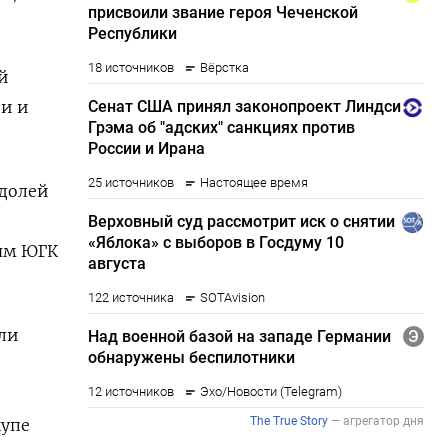
й
и и
 долей
ям ЮГК
или
купе