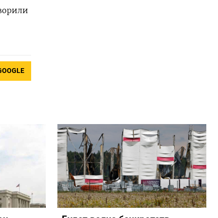
оворили
GOOGLE