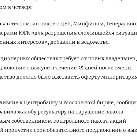
м в четверг.
я в тесном контакте с ЦБР, Минфином, Генерально
нерами ЮГК «для разрешения сложившейся ситуаци
енных интересов», добавили в ведомстве.
кционерных обществах требует от новых владельцев
дложение о выкупе в течение 35 дней после смены
щество должно было выставить оферту миноритари
близкие к Центробанку и Московской бирже, сообщ
равила жалобу регулятору на нарушение закона
вым собственником контрольного пакета акций
й пропустил срок обязательного предложения о вы