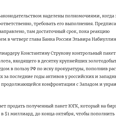
законодательством наделены полномочиями, когда 
оответственно, требовать его выполнения. Предпис
направлено, там достаточный срок, пока реакцию
ем в четверг глава Банка России Эльвира Набиуллин
ардеру Константину Струкову контрольный пакет
лота, входящего в десятку крупнейших золотодобы
судом в пользу РФ по иску прокуратуры, пополнив р
 за последние годы активов у российских и западн
е продолжающейся конфронтации с Западом и укра
ет продать полученный пакет ЮГК, который на би
в $1 миллиард, до конца октября, чтобы пополнить