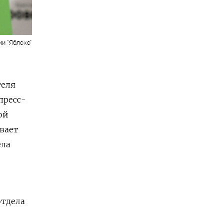
и "Яблоко"
теля
пресс-
ой
ивает
ела
отдела