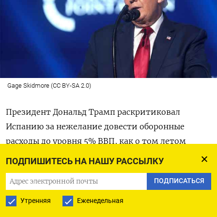
Gage Skidmore (CC BY-SA 2.0)
Президент Дональд Трамп раскритиковал
Испанию за нежелание довести оборонные
расходы до уровня 5% ВВП, как о том летом
договорились все страны НАТО. Поэтому с ней
ПОДПИШИТЕСЬ НА НАШУ РАССЫЛКУ
нужно «поговорить», а то и вовсе исключить из
ПОДПИСАТЬСЯ
альянса, считает он.
Утренняя
Еженедельная
«Испания — нужно позвонить им и выяснить,