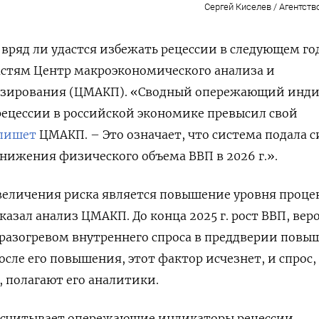
Сергей Киселев / Агентств
вряд ли удастся избежать рецессии в следующем го
астям Центр макроэкономического анализа и
озирования (ЦМАКП). «Сводный опережающий инд
ецессии в российской экономике превысил свой
пишет
ЦМАКП. – Это означает, что система подала с
нижения физического объема ВВП в 2026 г.».
еличения риска является повышение уровня проце
казал анализ ЦМАКП. До конца 2025 г. рост ВВП, вер
разогревом внутреннего спроса в преддверии повы
после его повышения, этот фактор исчезнет, и спрос,
, полагают его аналитики.
ассчитывает опережающие индикаторы рецессии,