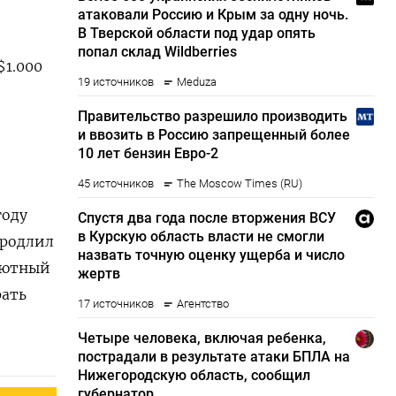
$1.000
году
продлил
алютный
рать