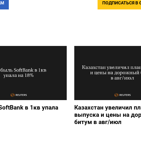
АМ
ПОДПИСАТЬСЯ В 
oftBank в 1кв упала
Казахстан увеличил пл
выпуска и цены на д
битум в авг/июл