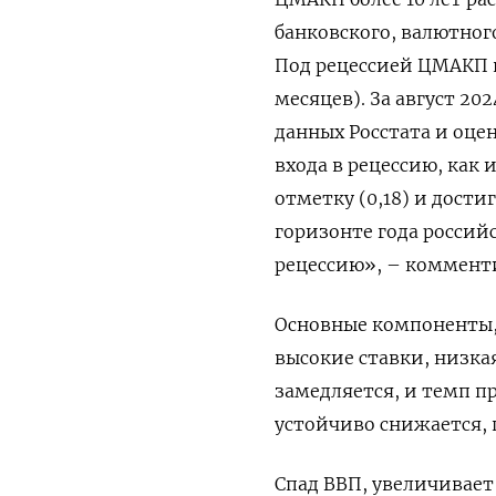
банковского, валютног
Под рецессией ЦМАКП п
месяцев). За август 20
данных Росстата и оце
входа в рецессию, как
отметку (0,18) и дости
горизонте года россий
рецессию», – коммент
Основные компоненты,
высокие ставки, низка
замедляется, и темп п
устойчиво снижается,
Спад ВВП, увеличивае