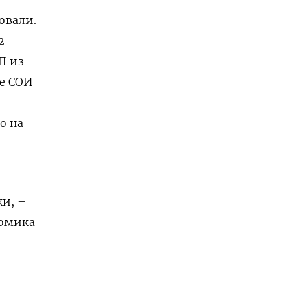
овали.
2
П из
е СОИ
о на
и, –
номика