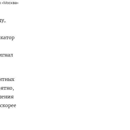
о «Москва»
ду,
икатор
игнал
нтных
оятно,
шения
 скорее