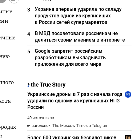
Украина впервые ударила по складу
3
ичные
продуктов одной из крупнейших
сии.
в России сетей супермаркетов
В МВД посоветовали россиянам не
4
гичные
делиться своим мнением в интернете
Google запретит российским
5
чную
разработчикам выкладывать
приложения для всего мира
шлого
хотя
ородах
ы