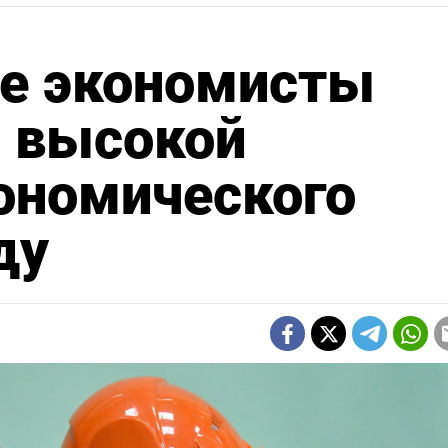
е экономисты
о высокой
ономического
ду