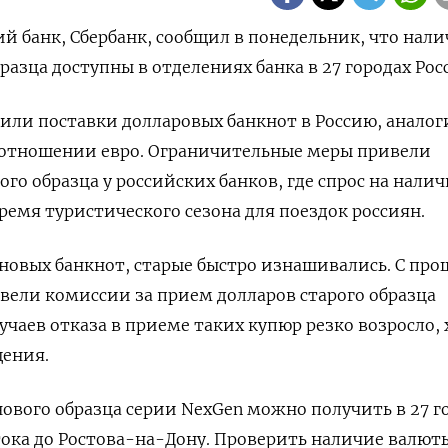
 банк, Сбербанк, сообщил в понедельник, что нал
азца доступны в отделениях банка в 27 городах Рос
тили поставки долларовых банкнот в Россию, анало
в отношении евро. Ограничительные меры привели
ого образца у российских банков, где спрос на нали
ремя туристического сезона для поездок россиян.
 новых банкнот, старые быстро изнашивались. С про
ввели комиссии за прием долларов старого образца
лучаев отказа в приеме таких купюр резко возросло, 
щения.
ового образца серии NexGen можно получить в 27 г
ока до Ростова-на-Дону. Проверить наличие валют