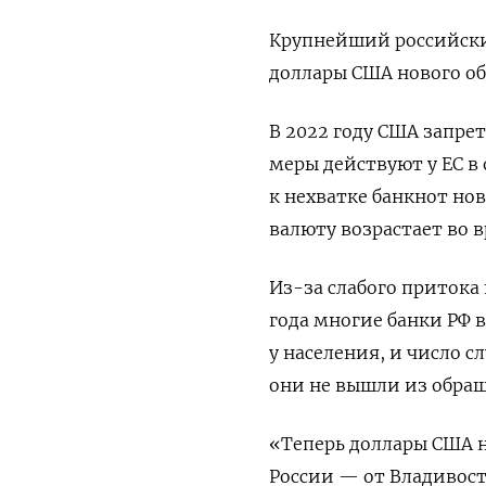
Крупнейший российский
доллары США нового обр
В 2022 году США запре
меры действуют у ЕС 
к нехватке банкнот нов
валюту возрастает во в
Из-за слабого притока
года многие банки РФ 
у населения, и число с
они не вышли из обра
«Теперь доллары США н
России — от Владивост