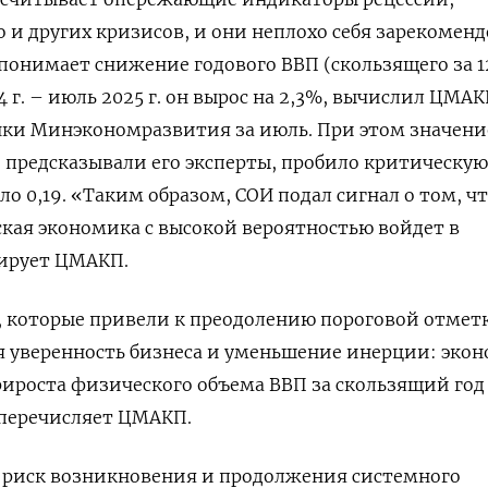
о и других кризисов, и они неплохо себя зарекоменд
онимает снижение годового ВВП (скользящего за 1
24 г. – июль 2025 г. он вырос на 2,3%, вычислил ЦМАК
нки Минэкономразвития за июль. При этом значени
 и предсказывали его эксперты, пробило критическую
гло 0,19. «Таким образом, СОИ подал сигнал о том, чт
ская экономика с высокой вероятностью войдет в
ирует ЦМАКП.
 которые привели к преодолению пороговой отметк
я уверенность бизнеса и уменьшение инерции: эко
рироста физического объема ВВП за скользящий год
 перечисляет ЦМАКП.
т риск возникновения и продолжения системного