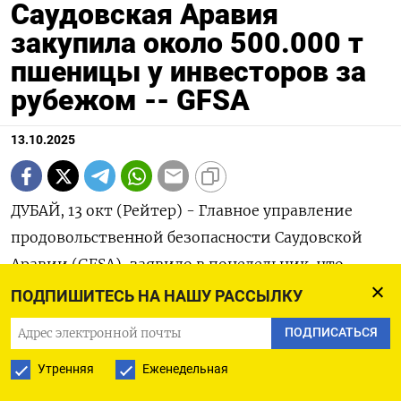
Саудовская Аравия
закупила около 500.000 т
пшеницы у инвесторов за
рубежом -- GFSA
13.10.2025
ДУБАЙ, 13 окт (Рейтер) - Главное управление
продовольственной безопасности Саудовской
Аравии (GFSA), заявило в понедельник, что
закупило около 500.000 тонн пшеницы у
ПОДПИШИТЕСЬ НА НАШУ РАССЫЛКУ
саудовских инвесторов за рубежом.
ПОДПИСАТЬСЯ
GFSA сообщило, что это был второй тендер,
Утренняя
Еженедельная
проведенный в 2025 году на закупку пшеницы у