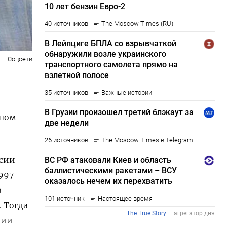
Соцсети
ьном
ссии
1997
о
 Тогда
нии