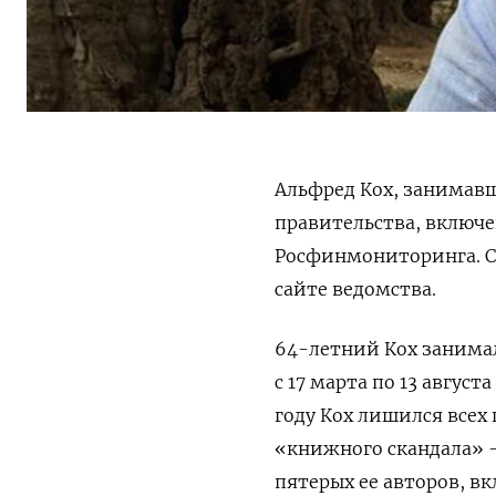
Альфред Кох, занимавш
правительства, включе
Росфинмониторинга. С
сайте ведомства.
64-летний Кох занимал
с 17 марта по 13 авгус
году Кох лишился всех
«книжного скандала» 
пятерых ее авторов, в