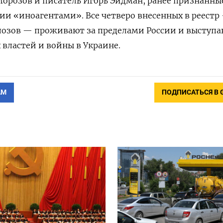
орозов и писатель Игорь Эйдман, ранее признанны
 «иноагентами». Все четверо внесенных в реестр 
лозов — проживают за пределами России и выступ
 властей и войны в Украине.
АМ
ПОДПИСАТЬСЯ В 