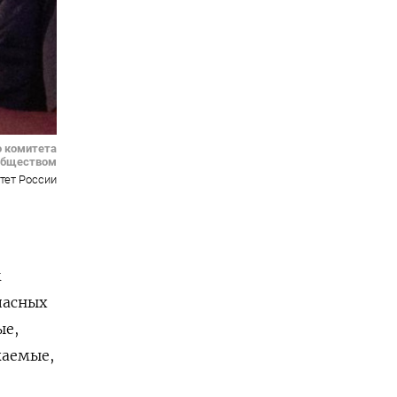
о комитета
обществом
тет России
м
пасных
ые,
жаемые,