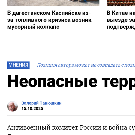
В дагестанском Каспийске из-
В Китае н
за топливного кризиса возник
выезде з
мусорный коллапс
подтверж
МНЕНИЯ
Позиция автора может не совпадать с поз
Неопасные тер
Валерий Панюшкин
15.10.2025
Антивоенный комитет России и война с