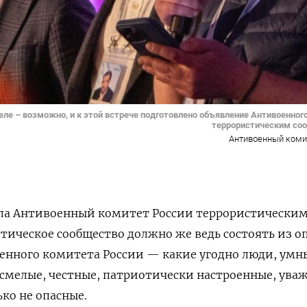
еле – возможно, и к этой встрече подготовлено объявление Антивоенног
террористическим со
Антивоенный коми
вила Антивоенный комитет России террористически
тическое сообщество должно же ведь состоять из о
енного комитета России — какие угодно люди, умн
 смелые, честные, патриотически настроенные, ува
ко не опасные.