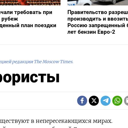
ачали требовать при
Правительство разре
а рубеж
производить и ввозить
денный план поездки
Россию запрещенный 
лет бензин Евро-2
ицией редакции The Moscow Times.
рористы
уществуют в непересекающихся мирах.