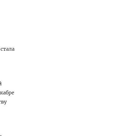
и
 стала
й
екабре
тву