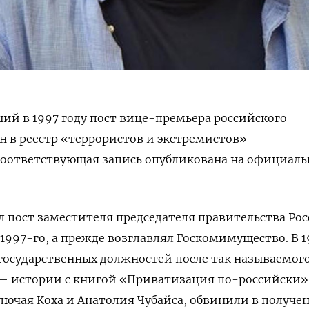
ий в 1997 году пост вице-премьера российского
н в реестр «террористов и экстремистов»
оответствующая запись опубликована на официал
 пост заместителя председателя правительства Ро
та 1997-го, а прежде возглавлял Госкомимущество. В 
 государственных должностей после так называемог
— истории с книгой «Приватизация по-российски».
ключая Коха и Анатолия Чубайса, обвинили в получе