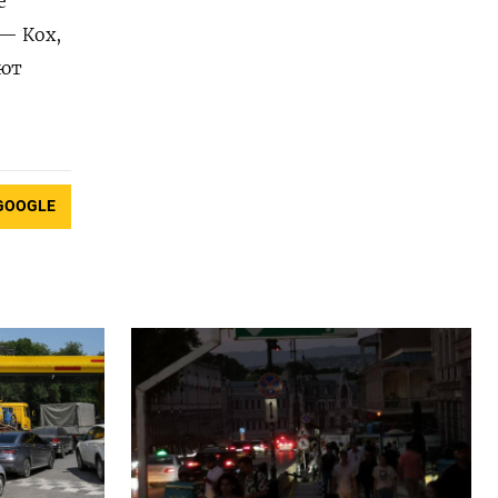
е
— Кох,
ают
GOOGLE