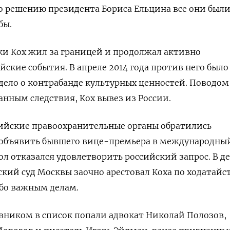
о решению президента Бориса Ельцина все они был
бы.
ки Кох жил за границей и продолжал активно
ские события. В апреле 2014 года против него было
дело о контрабанде культурных ценностей. Поводом
анным следствия, Кох вывез из России.
ссийские правоохранительные органы обратились
й объявить бывшего вице-премьера в международны
ол отказался удовлетворить российский запрос. В д
ский суд Москвы заочно арестовал Коха по ходатайс
обо важным делам.
вником в список попали адвокат Николай Полозов,