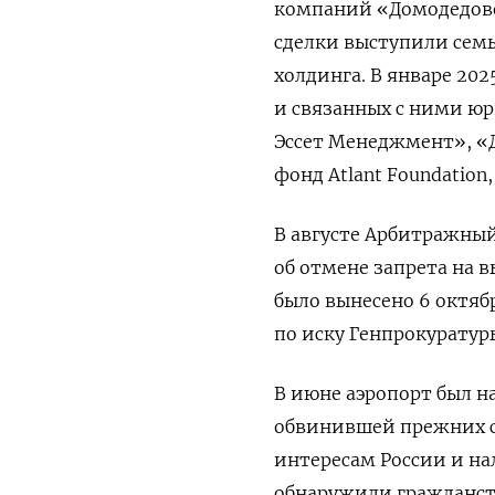
компаний «Домодедово»
сделки выступили семь
холдинга. В январе 20
и связанных с ними юр
Эссет Менеджмент», «
фонд Atlant Foundation
В августе Арбитражны
об отмене запрета на 
было вынесено 6 октяб
по иску Генпрокуратуры
В июне аэропорт был 
обвинившей прежних с
интересам России и на
обнаружили гражданств