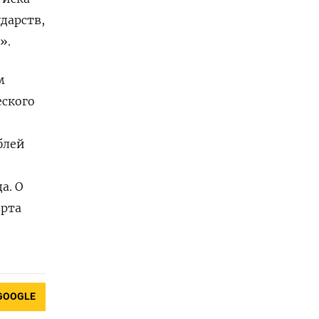
дарств,
».
м
еского
блей
а. О
орта
GOOGLE