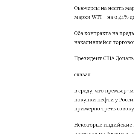
Фьючерсы на нефть марк
марки WTI - на 0,41% до
Оба контракта на пред
накалившейся торгово
Президент США Дональ
сказал
в среду, что премьер
покупки нефти у Росси
примерно треть совок
Некоторые индийские 
поставок из России и г