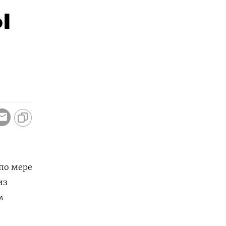
ы
по мере
из
м