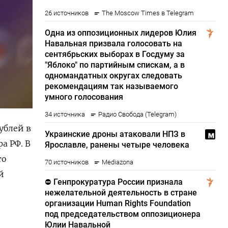
ублей в
а РФ. В
то
й