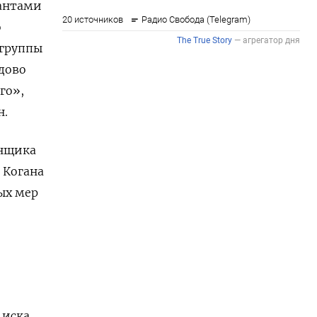
рантами
о
 группы
дово
го»,
н.
енщика
 Когана
ых мер
 иска