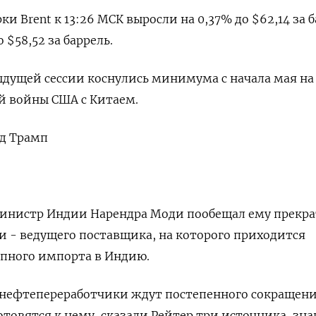
и Brent к 13:26 МСК выросли на 0,37% до $62,14 за б
 $58,52 за баррель.
ыдущей сессии коснулись минимума с начала мая на
й войны США с Китаем.
д Трамп
-министр Индии Нарендра Моди пообещал ему прекр
и - ведущего поставщика, на которого приходится
упного импорта в Индию.
нефтепереработчики ждут постепенного сокращен
отовятся к нему, сказали Рейтер три источника, зн