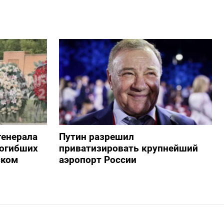
генерала
Путин разрешил
погибших
приватизировать крупнейший
ском
аэропорт России