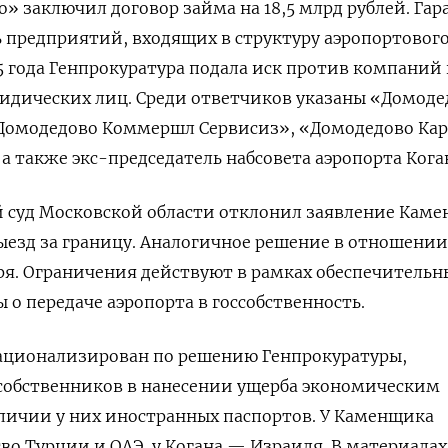
 заключил договор займа на 18,5 млрд рублей. Га
 предприятий, входящих в структуру аэропортовог
25 года Генпрокуратура подала иск против компаний
идических лиц. Среди ответчиков указаны «Домоде
Домодедово Коммершл Сервисиз», «Домодедово Кар
, а также экс-председатель набсовета аэропорта Кога
й суд Московской области отклонил заявление Кам
выезд за границу. Аналогичное решение в отношении
ря. Ограничения действуют в рамках обеспечительн
 о передаче аэропорта в госсобственность.
национализирован по решению Генпрокуратуры,
обственников в нанесении ущерба экономическим
личии у них иностранных паспортов. У Каменщика
о Турции и ОАЭ, у Когана — Израиля. В материалах