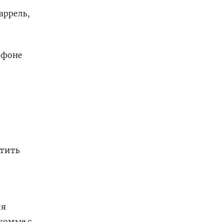
аррель,
 фоне
атить
ия
акомые с