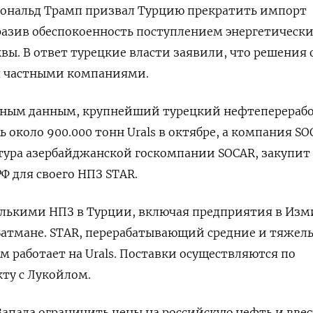
Дональд Трамп призвал Турцию прекратить импорт
разив обеспокоенность поступлением энергетическ
вы. В ответ турецкие власти заявили, что решения 
я частными компаниями.
ьным данным, крупнейший турецкий нефтеперераб
 около 900.000 тонн Urals в октябре, а компания SO
ктура азербайджанской госкомпании SOCAR, закупит
РФ для своего НПЗ STAR.
олькими НПЗ в Турции, включая предприятия в Изм
Батмане. STAR, перерабатывающий средние и тяжел
м работает на Urals. Поставки осуществляются по
ту с Лукойлом.
апада ограничить цены на российскую нефть и вве