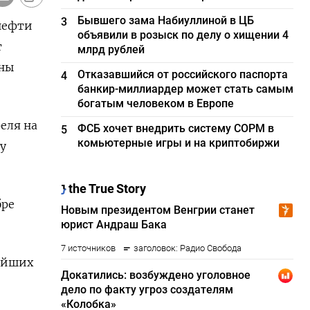
Бывшего зама Набиуллиной в ЦБ
3
 нефти
объявили в розыск по делу о хищении 4
т
млрд рублей
оны
Отказавшийся от российского паспорта
4
банкир-миллиардер может стать самым
богатым человеком в Европе
еля на
ФСБ хочет внедрить систему СОРМ в
5
комьютерные игры и на криптобиржи
у
бре
нейших