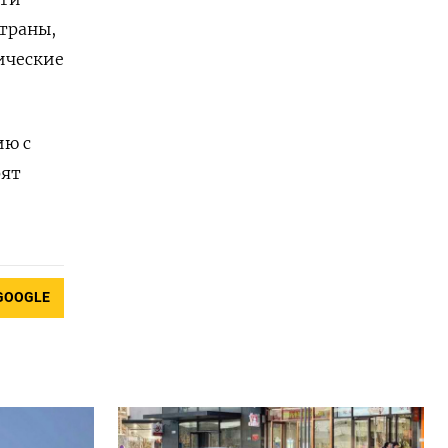
страны,
ические
ию с
рят
GOOGLE