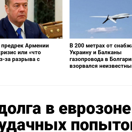
 предрек Армении
В 200 метрах от снаб
ризис или «что
Украину и Балканы
з-за разрыва с
газопровода в Болгари
взорвался неизвестны
долга в еврозоне
еудачных попыто