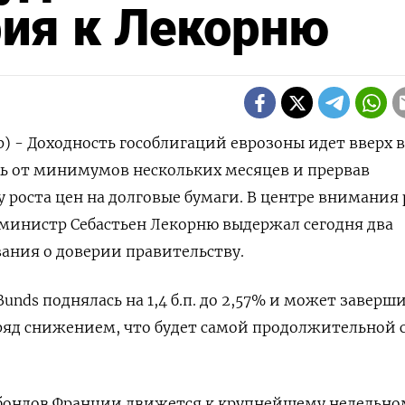
рия к Лекорню
р) - Доходность гособлигаций еврозоны идет вверх в
ь от минимумов нескольких месяцев и прервав
 роста цен на долговые бумаги. В центре внимания 
министр Себастьен Лекорню выдержал сегодня два
ания о доверии правительству.
unds поднялась на 1,4 б.п. до 2,57% и может заверш
ряд снижением, что будет самой продолжительной 
 бондов Франции движется к крупнейшему недельно