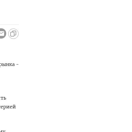
рынка -
ить
серией
му