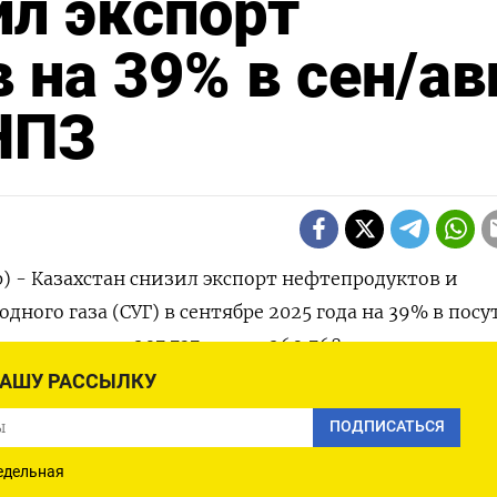
ил экспорт
 на 39% в сен/ав
НПЗ
р) - Казахстан снизил экспорт нефтепродуктов и
ного газа (СУГ) в сентябре 2025 года на 39% в пос
о августа до 207.737 тонн с 269.768 тонн, показали
еского центра топливно-энергетического комплек
НАШУ РАССЫЛКУ
тер. По словам трейдеров, снижение связано с паден
ПОДПИСАТЬСЯ
са и бензина в прошлом месяце на НПЗ Конденсат.
едельная
родуктом для Казахстана остается мазут, который