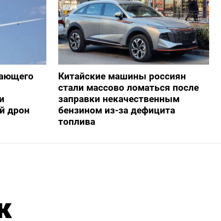
жающего
Китайские машины россиян
стали массово ломаться после
и
заправки некачественным
й дрон
бензином из-за дефицита
топлива
к