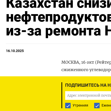
Казахстан сниз
нефтепродуктов
из-за ремонта 
16.10.2025
МОСКВА, 16 окт (Рейте
сжиженного углеводород
выражении относительн
Ситуационно-аналитич
ПОДПИШИТЕСЬ НА 
ТЭК РК) и расчеты Рей
выработки мазута, кок
Утренняя
Ежен
Основным экспортным п