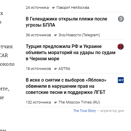
их
о
отчик
CAR
 около
ите,
ые
сти