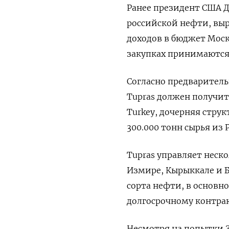
Ранее президент США 
российской нефти, вы
доходов в бюджет Моск
закупках принимаютс
Согласно предварител
Tupras должен получить
Turkey, дочерняя стру
300.000 тонн сырья из 
Tupras управляет неск
Измире, Кырыккале и 
сорта нефти, в основно
долгосрочному контрак
Несмотря на попытки З