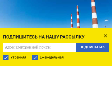
ПОДПИШИТЕСЬ НА НАШУ РАССЫЛКУ
ПОДПИСАТЬСЯ
Утренняя
Еженедельная
Оренбургский ГПЗ прекратил работу из-за атаки украинских дронов
– это может не понравиться американским и европейским
энергетическим компаниям
«Газпром переработка»
Унижение Европы и настоящая задача
Трампа
Виктор Небоженко, украинский социолог и
политолог: