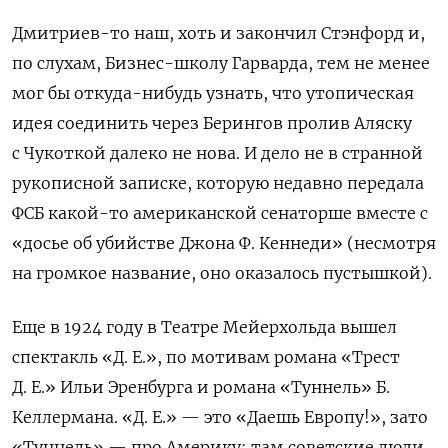
Дмитриев-то наш, хоть и закончил Стэнфорд и,
по слухам, Бизнес-школу Гарварда, тем не менее
мог бы откуда-нибудь узнать, что утопическая
идея соединить через Берингов пролив Аляску
с Чукоткой далеко не нова. И дело не в странной
рукописной записке, которую недавно передала
ФСБ какой-то американской сенаторше вместе с
«досье об убийстве Джона Ф. Кеннеди» (несмотря
на громкое название, оно оказалось пустышкой).
Еще в 1924 году в Театре Мейерхольда вышел
спектакль «Д. Е.», по мотивам романа «Трест
Д. Е.» Ильи Эренбурга и романа «Туннель» Б.
Келлермана. «Д. Е.» — это «Даешь Европу!», зато
«Туннель» — про Америку: там советские люди