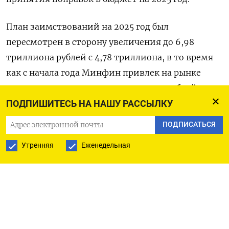
План заимствований на 2025 год был
пересмотрен в сторону увеличения до 6,98
триллиона рублей с 4,78 триллиона, в то время
как с начала года Минфин привлек на рынке
первичного госдолга 5,13 триллиона рублей.
ПОДПИШИТЕСЬ НА НАШУ РАССЫЛКУ
«3-3,5 триллиона... мы увидим потребность
ПОДПИСАТЬСЯ
Минфина в привлечении в четвертом квартале.
Утренняя
Еженедельная
Соответственно, у нас очень серьезно начинает
нарастать конкуренция (на рынке облигаций),
борьба за деньги», - сказал Шевеленков на
форуме Эксперт РА.
По его оценке, пока на облигации наблюдается