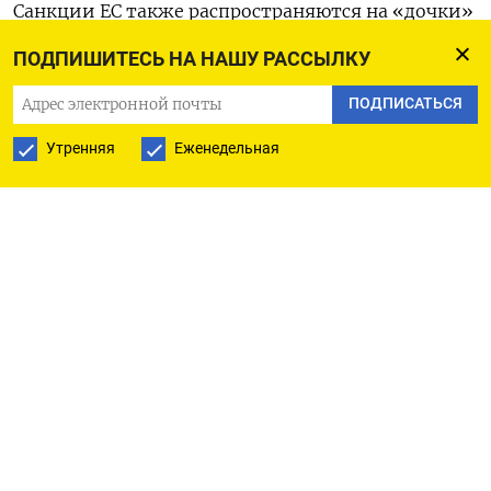
Санкции ЕС также распространяются на «дочки»
Альфа-банка, ВТБ и Сбербанка в Белоруссии,
ПОДПИШИТЕСЬ НА НАШУ РАССЫЛКУ
филиалы ВТБ в Казахстане и Китае, они будут
ПОДПИСАТЬСЯ
действовать со 2 декабря.
Утренняя
Еженедельная
«Мы исходим из того, что группа ВТБ и так была
под всеми возможными санкциями, поэтому
поименование отдельных »дочек« (в
санкционных списках) никаких материальных
последствий для нас не будет иметь», - сказал
журналистам первый зампред ВТБ Дмитрий
Пьянов, комментируя новые ограничения.
Белорусский Альфа-банк сообщил, что его
юристы уже разбираются в данной ситуации, но
все карты банка пока работают в прежнем